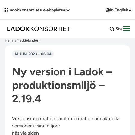
Hoppa till innehållet
Ladokkonsortiets webbplatser
In English
Sök
Öpp
Hem
Meddelanden
14 JUNI 2023 – 06:04
Ny version i Ladok –
produktionsmiljö –
2.19.4
Versionsinformation samt information om aktuella
versioner i våra miljöer
nås via sidan