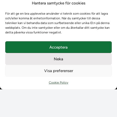
Hantera samtycke för cookies
Om oss
Om oss
För att ge en bra upplevelse använder vi teknik som cookies för att lagra
Om Ladokkonsortiet
och/eller komma åt enhetsinformation. När du samtycker till dessa
Ladokkonsortiet internationellt
tekniker kan vi behandla data som surfbeteende eller unika ID:n på denna
webbplats. Om du inte samtycker eller om du återkallar ditt samtycke kan
Vision, strategi och produktplan
detta påverka vissa funktioner negativt.
Teamens sammansättning och arbetet på Ladokkonsortiet
Användarkontakter
Acceptera
Ladokpodden
Policyer och dokument
Neka
Kontakt
Kontakt
Visa preferenser
Kontaktuppgifter till lärosätenas Ladoksupport
Kontaktuppgifter för studenters Ladoksupport
Cookie Policy
Kontaktuppgifter till Ladokkonsortiet
Student
Student
Använda Ladok för studenter
Digital examen
Delning av bevis