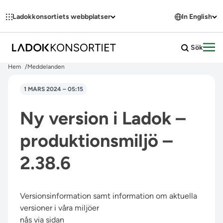
Hoppa till innehållet
Ladokkonsortiets webbplatser
In English
Sök
Öpp
Hem
Meddelanden
1 MARS 2024 – 05:15
Ny version i Ladok –
produktionsmiljö –
2.38.6
Versionsinformation samt information om aktuella
versioner i våra miljöer
nås via sidan