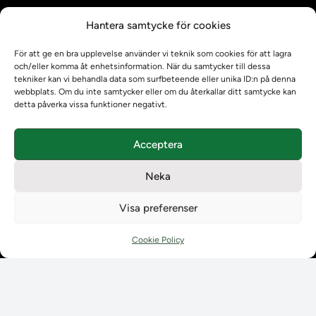
Kontrollera intyg
Hantera samtycke för cookies
Om oss
Om oss
För att ge en bra upplevelse använder vi teknik som cookies för att lagra
Om Ladokkonsortiet
och/eller komma åt enhetsinformation. När du samtycker till dessa
tekniker kan vi behandla data som surfbeteende eller unika ID:n på denna
Ladokkonsortiet internationellt
webbplats. Om du inte samtycker eller om du återkallar ditt samtycke kan
Vision, strategi och produktplan
detta påverka vissa funktioner negativt.
Teamens sammansättning och arbetet på Ladokkonsortiet
Användarkontakter
Acceptera
Ladokpodden
Policyer och dokument
Neka
Kontakt
Kontakt
Visa preferenser
Kontaktuppgifter till lärosätenas Ladoksupport
Kontaktuppgifter för studenters Ladoksupport
Cookie Policy
Kontaktuppgifter till Ladokkonsortiet
Student
Student
Använda Ladok för studenter