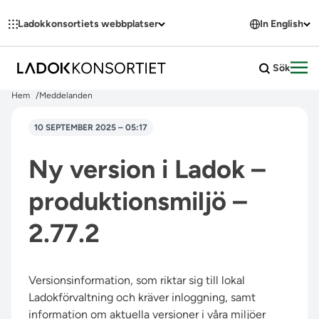
Hoppa till innehållet
Ladokkonsortiets webbplatser
In English
Sök
Öpp
Hem
Meddelanden
10 SEPTEMBER 2025 – 05:17
Ny version i Ladok –
produktionsmiljö –
2.77.2
Versionsinformation, som riktar sig till lokal
Ladokförvaltning och kräver inloggning, samt
information om aktuella versioner i våra miljöer