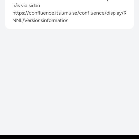
nås via sidan
https://confluence.its.umu.se/confluence/display/R
NNL/Versionsinformation