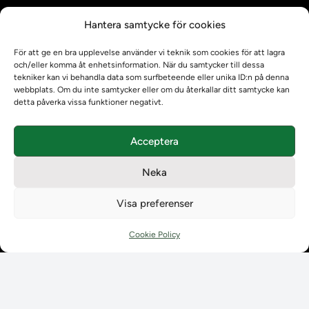
Kontrollera intyg
Hantera samtycke för cookies
Om oss
Om oss
För att ge en bra upplevelse använder vi teknik som cookies för att lagra
Om Ladokkonsortiet
och/eller komma åt enhetsinformation. När du samtycker till dessa
tekniker kan vi behandla data som surfbeteende eller unika ID:n på denna
Ladokkonsortiet internationellt
webbplats. Om du inte samtycker eller om du återkallar ditt samtycke kan
Vision, strategi och produktplan
detta påverka vissa funktioner negativt.
Teamens sammansättning och arbetet på Ladokkonsortiet
Användarkontakter
Acceptera
Ladokpodden
Policyer och dokument
Neka
Kontakt
Kontakt
Visa preferenser
Kontaktuppgifter till lärosätenas Ladoksupport
Kontaktuppgifter för studenters Ladoksupport
Cookie Policy
Kontaktuppgifter till Ladokkonsortiet
Student
Student
Använda Ladok för studenter