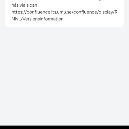
nås via sidan
https://confluence.its.umu.se/confluence/display/R
NNL/Versionsinformation