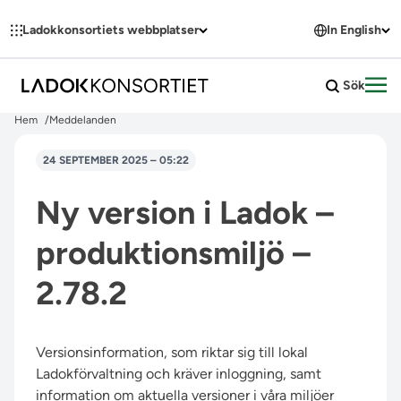
Hoppa till innehållet
Ladokkonsortiets webbplatser
In English
Sök
Öpp
Hem
Meddelanden
24 SEPTEMBER 2025 – 05:22
Ny version i Ladok –
produktionsmiljö –
2.78.2
Versionsinformation, som riktar sig till lokal
Ladokförvaltning och kräver inloggning, samt
information om aktuella versioner i våra miljöer