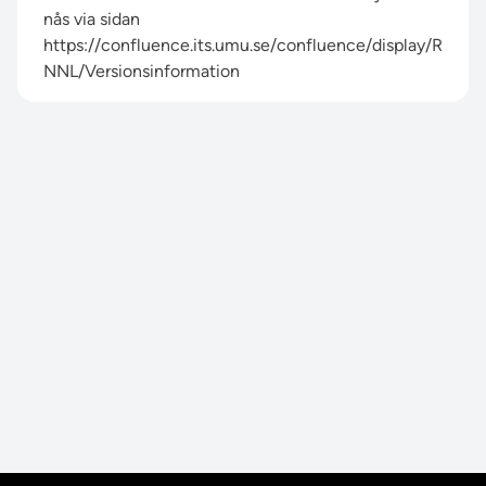
nås via sidan
https://confluence.its.umu.se/confluence/display/R
NNL/Versionsinformation