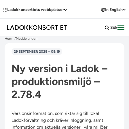
Hoppa till innehållet
Ladokkonsortiets webbplatser
In English
Sök
Öpp
Hem
Meddelanden
29 SEPTEMBER 2025 – 05:19
Ny version i Ladok –
produktionsmiljö –
2.78.4
Versionsinformation, som riktar sig till lokal
Ladokförvaltning och kräver inloggning, samt
information om aktuella versioner i våra miljöer