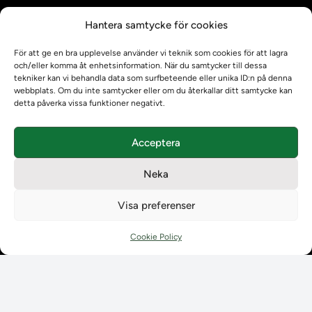
Kontrollera intyg
Hantera samtycke för cookies
Om oss
Om oss
För att ge en bra upplevelse använder vi teknik som cookies för att lagra
Om Ladokkonsortiet
och/eller komma åt enhetsinformation. När du samtycker till dessa
tekniker kan vi behandla data som surfbeteende eller unika ID:n på denna
Ladokkonsortiet internationellt
webbplats. Om du inte samtycker eller om du återkallar ditt samtycke kan
Vision, strategi och produktplan
detta påverka vissa funktioner negativt.
Teamens sammansättning och arbetet på Ladokkonsortiet
Användarkontakter
Acceptera
Ladokpodden
Policyer och dokument
Neka
Kontakt
Kontakt
Visa preferenser
Kontaktuppgifter till lärosätenas Ladoksupport
Kontaktuppgifter för studenters Ladoksupport
Cookie Policy
Kontaktuppgifter till Ladokkonsortiet
Student
Student
Använda Ladok för studenter