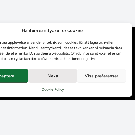
Hantera samtycke för cookies
Behandling av
n bra upplevelse använder vi teknik som cookies för att lagra och/eller
personuppgifter
etsinformation. När du samtycker till dessa tekniker kan vi behandla data
ende eller unika ID:n på denna webbplats. Om du inte samtycker eller om
r ditt samtycke kan detta påverka vissa funktioner negativt.
Prenumerera på våra
utskick
ceptera
Neka
Visa preferenser
Tillgänglighetsredogörelse
Cookie Policy