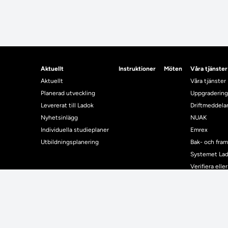
Aktuellt
Instruktioner
Möten
Våra tjänster
Aktuellt
Våra tjänster
Planerad utveckling
Uppgradering
Levererat till Ladok
Driftmeddel
Nyhetsinlägg
NUAK
Individuella studieplaner
Emrex
Utbildningsplanering
Bak- och fra
Systemet La
Verifiera elle
Kontrollera i
Kontakt
Student
Kontakt
Student
Kontaktuppgifter till lärosätenas Ladoksupport
Använda Ladok fö
Kontaktuppgifter för studenters Ladoksupport
Digital examen