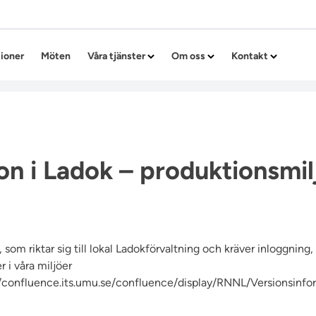
Hoppa till innehållet
tioner
Möten
Våra tjänster
Om oss
Kontakt
on i Ladok – produktionsmil
 som riktar sig till lokal Ladokförvaltning och kräver inloggning
 i våra miljöer
//confluence.its.umu.se/confluence/display/RNNL/Versionsinfo