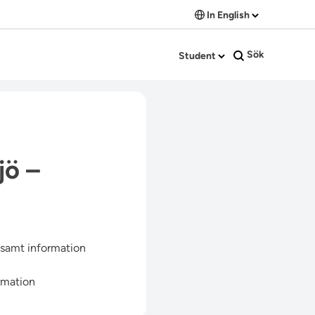
In English
Sök
Student
jö –
, samt information
rmation