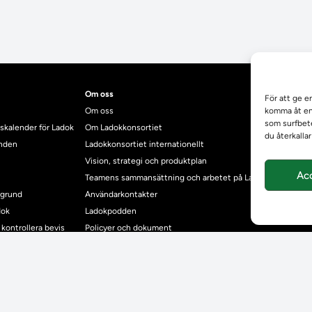
Om oss
För att ge e
Om oss
komma åt enh
som surfbete
skalender för Ladok
Om Ladokkonsortiet
du återkalla
anden
Ladokkonsortiet internationellt
Vision, strategi och produktplan
Ac
Teamens sammansättning och arbetet på Ladokkonsortiet
mgrund
Användarkontakter
dok
Ladokpodden
r kontrollera bevis
Policyer och dokument
ntyg
r studenter