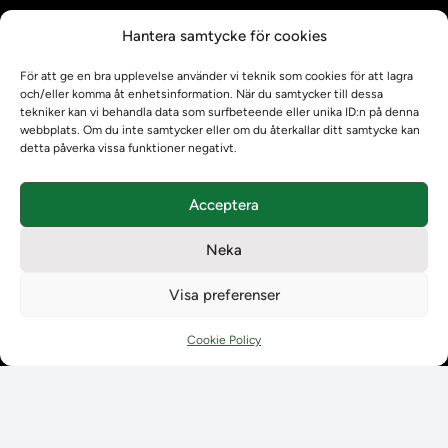
Kontrollera intyg
Hantera samtycke för cookies
Om oss
Om oss
För att ge en bra upplevelse använder vi teknik som cookies för att lagra
Om Ladokkonsortiet
och/eller komma åt enhetsinformation. När du samtycker till dessa
tekniker kan vi behandla data som surfbeteende eller unika ID:n på denna
Ladokkonsortiet internationellt
webbplats. Om du inte samtycker eller om du återkallar ditt samtycke kan
Vision, strategi och produktplan
detta påverka vissa funktioner negativt.
Teamens sammansättning och arbetet på Ladokkonsortiet
Användarkontakter
Acceptera
Ladokpodden
Policyer och dokument
Neka
Kontakt
Kontakt
Visa preferenser
Kontaktuppgifter till lärosätenas Ladoksupport
Kontaktuppgifter för studenters Ladoksupport
Cookie Policy
Kontaktuppgifter till Ladokkonsortiet
Student
Student
Använda Ladok för studenter