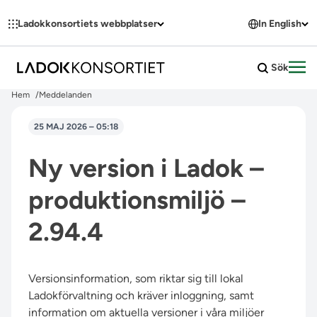
Hoppa till innehållet
Ladokkonsortiets webbplatser
In English
Sök
Öpp
Hem
Meddelanden
25 MAJ 2026 – 05:18
Ny version i Ladok –
produktionsmiljö –
2.94.4
Versionsinformation, som riktar sig till lokal
Ladokförvaltning och kräver inloggning, samt
information om aktuella versioner i våra miljöer