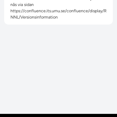
nås via sidan
https://confluence.its.umu.se/confluence/display/R
NNL/Versionsinformation