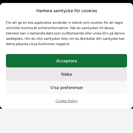
Kontrollera intyg
Hantera samtycke för cookies
Om oss
Om oss
För att ge en bra upplevelse använder vi teknik som cookies för att lagra
Om Ladokkonsortiet
och/eller komma åt enhetsinformation. När du samtycker till dessa
tekniker kan vi behandla data som surfbeteende eller unika ID:n på denna
Ladokkonsortiet internationellt
webbplats. Om du inte samtycker eller om du återkallar ditt samtycke kan
Vision, strategi och produktplan
detta påverka vissa funktioner negativt.
Teamens sammansättning och arbetet på Ladokkonsortiet
Användarkontakter
Acceptera
Ladokpodden
Policyer och dokument
Neka
Kontakt
Kontakt
Visa preferenser
Kontaktuppgifter till lärosätenas Ladoksupport
Kontaktuppgifter för studenters Ladoksupport
Cookie Policy
Kontaktuppgifter till Ladokkonsortiet
Student
Student
Använda Ladok för studenter