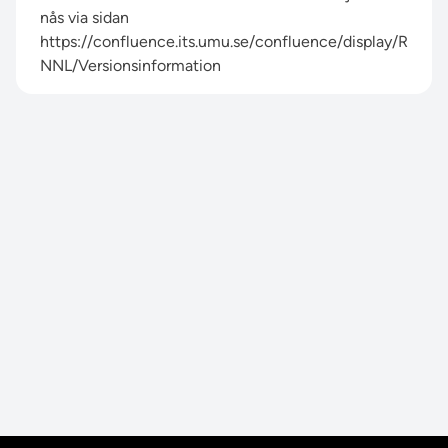
nås via sidan
https://confluence.its.umu.se/confluence/display/R
NNL/Versionsinformation