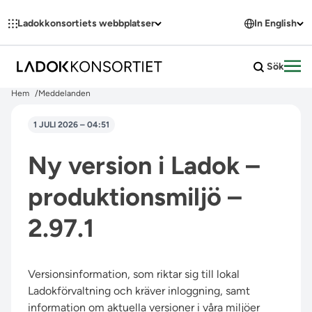
Hoppa till innehållet
Ladokkonsortiets webbplatser
In English
Sök
Öpp
Hem
Meddelanden
1 JULI 2026 – 04:51
Ny version i Ladok –
produktionsmiljö –
2.97.1
Versionsinformation, som riktar sig till lokal
Ladokförvaltning och kräver inloggning, samt
information om aktuella versioner i våra miljöer