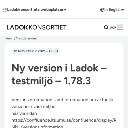
Hoppa till innehållet
Ladokkonsortiets webbplatser
In English
Sök
Öpp
Hem
Meddelanden
12 NOVEMBER 2021 – 06:51
Ny version i Ladok –
testmiljö – 1.78.3
Versionsinformation samt information om aktuella
versioner i våra miljöer
nås via sidan
https://confluence.its.umu.se/confluence/display/R
NNL/Versionsinformation