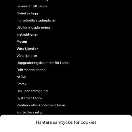
Levererat till Ladok
Nyhetsinlägg
Individuella studieplaner
Utbildningsplanering
Instruktioner
Möten
Våra tjänster
Våra tjänster
Uppgraderingskalender för Ladok
Driftmeddelanden
NUAK
Emrex
Bak- och framgrund
Systemet Ladok
Verifiera eller kontrollera bevis
Kontrollera intyg
Om oss
Hantera samtycke för cookies
Om oss