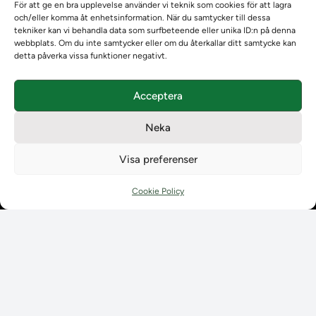
Om Ladokkonsortiet
För att ge en bra upplevelse använder vi teknik som cookies för att lagra
och/eller komma åt enhetsinformation. När du samtycker till dessa
Ladokkonsortiet internationellt
tekniker kan vi behandla data som surfbeteende eller unika ID:n på denna
Vision, strategi och produktplan
webbplats. Om du inte samtycker eller om du återkallar ditt samtycke kan
Teamens sammansättning och arbetet på Ladokkonsortiet
detta påverka vissa funktioner negativt.
Användarkontakter
Ladokpodden
Acceptera
Policyer och dokument
Kontakt
Neka
Kontakt
Kontaktuppgifter till lärosätenas Ladoksupport
Visa preferenser
Kontaktuppgifter för studenters Ladoksupport
Kontaktuppgifter till Ladokkonsortiet
Cookie Policy
Student
Student
Använda Ladok för studenter
Digital examen
Delning av bevis
Utländska meriter
Tillgänglighet i Ladok för studenter