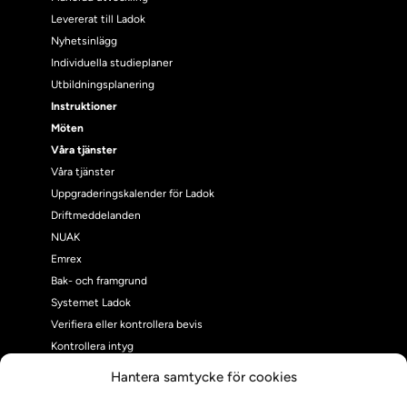
Levererat till Ladok
Nyhetsinlägg
Individuella studieplaner
Utbildningsplanering
Instruktioner
Möten
Våra tjänster
Våra tjänster
Uppgraderingskalender för Ladok
Driftmeddelanden
NUAK
Emrex
Bak- och framgrund
Systemet Ladok
Verifiera eller kontrollera bevis
Kontrollera intyg
Om oss
Hantera samtycke för cookies
Om oss