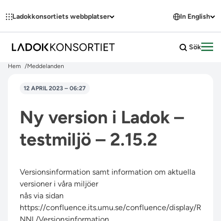
Hoppa till innehållet
Ladokkonsortiets webbplatser
In English
Sök
Öpp
Hem
Meddelanden
12 APRIL 2023 – 06:27
Ny version i Ladok –
testmiljö – 2.15.2
Versionsinformation samt information om aktuella
versioner i våra miljöer
nås via sidan
https://confluence.its.umu.se/confluence/display/R
NNL/Versionsinformation