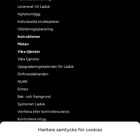
Levererat till Ladok
Nyhetsinlägg
Individuella studieplaner
Utbildningsplanering
Instruktioner
Möten
Våra tjänster
Våra tjänster
Uppgraderingskalender för Ladok
Driftmeddelanden
NUAK
Emrex
Bak- och framgrund
Systemet Ladok
Verifiera eller kontrollera bevis
Kontrollera intyg
Om oss
Hantera samtycke för cookies
Om oss