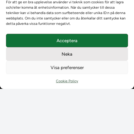
Om Ladokkonsortiet
För att ge en bra upplevelse använder vi teknik som cookies för att lagra
och/eller komma åt enhetsinformation. När du samtycker till dessa
Ladokkonsortiet internationellt
tekniker kan vi behandla data som surfbeteende eller unika ID:n på denna
Vision, strategi och produktplan
webbplats. Om du inte samtycker eller om du återkallar ditt samtycke kan
Teamens sammansättning och arbetet på Ladokkonsortiet
detta påverka vissa funktioner negativt.
Användarkontakter
Ladokpodden
Acceptera
Policyer och dokument
Kontakt
Neka
Kontakt
Kontaktuppgifter till lärosätenas Ladoksupport
Visa preferenser
Kontaktuppgifter för studenters Ladoksupport
Kontaktuppgifter till Ladokkonsortiet
Cookie Policy
Student
Student
Använda Ladok för studenter
Digital examen
Delning av bevis
Utländska meriter
Tillgänglighet i Ladok för studenter