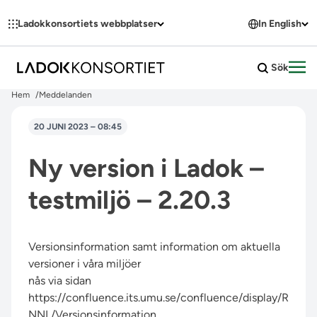
Hoppa till innehållet
Ladokkonsortiets webbplatser
In English
Sök
Öpp
Hem
Meddelanden
20 JUNI 2023 – 08:45
Ny version i Ladok –
testmiljö – 2.20.3
Versionsinformation samt information om aktuella
versioner i våra miljöer
nås via sidan
https://confluence.its.umu.se/confluence/display/R
NNL/Versionsinformation