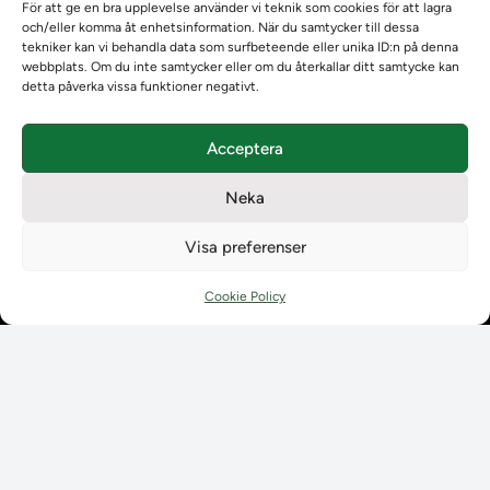
Om Ladokkonsortiet
För att ge en bra upplevelse använder vi teknik som cookies för att lagra
och/eller komma åt enhetsinformation. När du samtycker till dessa
Ladokkonsortiet internationellt
tekniker kan vi behandla data som surfbeteende eller unika ID:n på denna
Vision, strategi och produktplan
webbplats. Om du inte samtycker eller om du återkallar ditt samtycke kan
Teamens sammansättning och arbetet på Ladokkonsortiet
detta påverka vissa funktioner negativt.
Användarkontakter
Ladokpodden
Acceptera
Policyer och dokument
Kontakt
Neka
Kontakt
Kontaktuppgifter till lärosätenas Ladoksupport
Visa preferenser
Kontaktuppgifter för studenters Ladoksupport
Kontaktuppgifter till Ladokkonsortiet
Cookie Policy
Student
Student
Använda Ladok för studenter
Digital examen
Delning av bevis
Utländska meriter
Tillgänglighet i Ladok för studenter