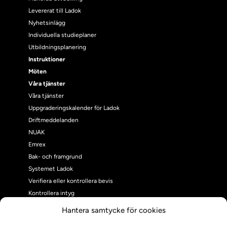
Levererat till Ladok
Nyhetsinlägg
Individuella studieplaner
Utbildningsplanering
Instruktioner
Möten
Våra tjänster
Våra tjänster
Uppgraderingskalender för Ladok
Driftmeddelanden
NUAK
Emrex
Bak- och framgrund
Systemet Ladok
Verifiera eller kontrollera bevis
Kontrollera intyg
Om oss
Hantera samtycke för cookies
Om oss