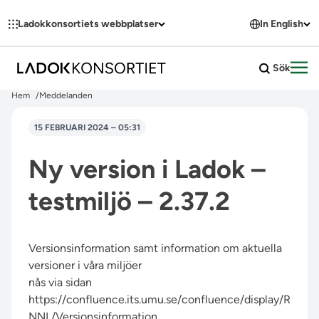
Hoppa till innehållet
Ladokkonsortiets webbplatser
In English
Sök
Öpp
Hem
Meddelanden
15 FEBRUARI 2024 – 05:31
Ny version i Ladok –
testmiljö – 2.37.2
Versionsinformation samt information om aktuella
versioner i våra miljöer
nås via sidan
https://confluence.its.umu.se/confluence/display/R
NNL/Versionsinformation