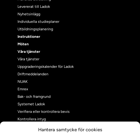
Levererat till Ladok
Nyhetsinlägg
Individuella studieplaner
Utbildningsplanering
Instruktioner
Möten
Våra tjänster
Våra tjänster
Uppgraderingskalender för Ladok
Driftmeddelanden
NUAK
Emrex
Bak- och framgrund
Systemet Ladok
Verifiera eller kontrollera bevis
Kontrollera intyg
Om oss
Hantera samtycke för cookies
Om oss