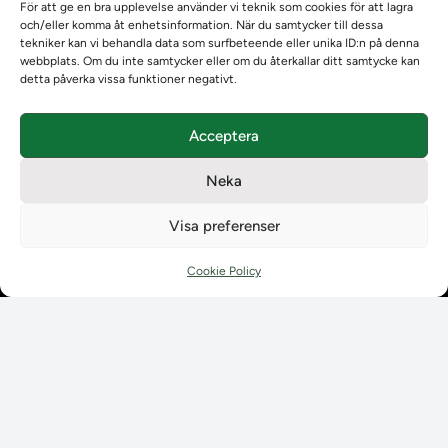
Om Ladokkonsortiet
För att ge en bra upplevelse använder vi teknik som cookies för att lagra
och/eller komma åt enhetsinformation. När du samtycker till dessa
Ladokkonsortiet internationellt
tekniker kan vi behandla data som surfbeteende eller unika ID:n på denna
Vision, strategi och produktplan
webbplats. Om du inte samtycker eller om du återkallar ditt samtycke kan
Teamens sammansättning och arbetet på Ladokkonsortiet
detta påverka vissa funktioner negativt.
Användarkontakter
Ladokpodden
Acceptera
Policyer och dokument
Kontakt
Neka
Kontakt
Kontaktuppgifter till lärosätenas Ladoksupport
Visa preferenser
Kontaktuppgifter för studenters Ladoksupport
Kontaktuppgifter till Ladokkonsortiet
Cookie Policy
Student
Student
Använda Ladok för studenter
Digital examen
Delning av bevis
Utländska meriter
Tillgänglighet i Ladok för studenter