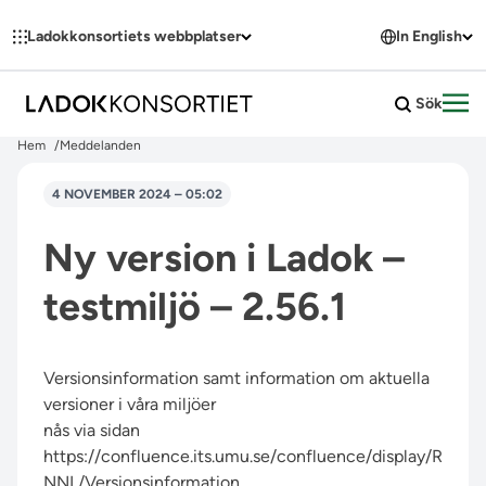
Hoppa till innehållet
Ladokkonsortiets webbplatser
In English
Sök
Öpp
Hem
Meddelanden
4 NOVEMBER 2024 – 05:02
Ny version i Ladok –
testmiljö – 2.56.1
Versionsinformation samt information om aktuella
versioner i våra miljöer
nås via sidan
https://confluence.its.umu.se/confluence/display/R
NNL/Versionsinformation