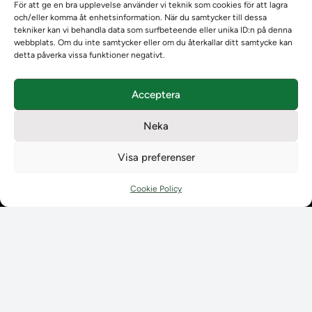
Om Ladokkonsortiet
För att ge en bra upplevelse använder vi teknik som cookies för att lagra
och/eller komma åt enhetsinformation. När du samtycker till dessa
Ladokkonsortiet internationellt
tekniker kan vi behandla data som surfbeteende eller unika ID:n på denna
Vision, strategi och produktplan
webbplats. Om du inte samtycker eller om du återkallar ditt samtycke kan
Teamens sammansättning och arbetet på Ladokkonsortiet
detta påverka vissa funktioner negativt.
Användarkontakter
Ladokpodden
Acceptera
Policyer och dokument
Kontakt
Neka
Kontakt
Kontaktuppgifter till lärosätenas Ladoksupport
Visa preferenser
Kontaktuppgifter för studenters Ladoksupport
Kontaktuppgifter till Ladokkonsortiet
Cookie Policy
Student
Student
Använda Ladok för studenter
Digital examen
Delning av bevis
Utländska meriter
Tillgänglighet i Ladok för studenter