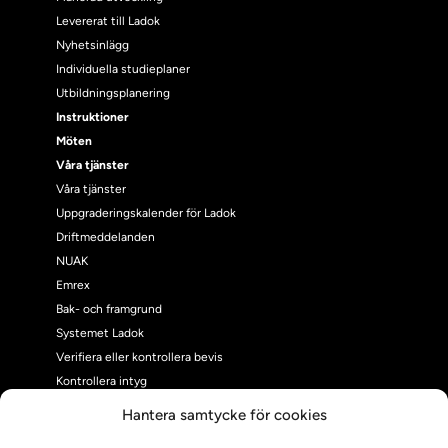
Levererat till Ladok
Nyhetsinlägg
Individuella studieplaner
Utbildningsplanering
Instruktioner
Möten
Våra tjänster
Våra tjänster
Uppgraderingskalender för Ladok
Driftmeddelanden
NUAK
Emrex
Bak- och framgrund
Systemet Ladok
Verifiera eller kontrollera bevis
Kontrollera intyg
Om oss
Hantera samtycke för cookies
Om oss