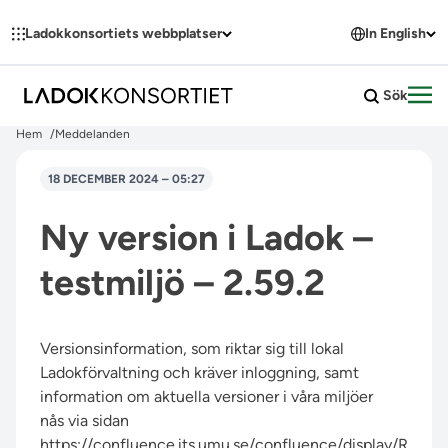
Hoppa till innehållet
Ladokkonsortiets webbplatser
In English
Sök
Öpp
Hem
Meddelanden
18 DECEMBER 2024 – 05:27
Ny version i Ladok –
testmiljö – 2.59.2
Versionsinformation, som riktar sig till lokal
Ladokförvaltning och kräver inloggning, samt
information om aktuella versioner i våra miljöer
nås via sidan
https://confluence.its.umu.se/confluence/display/R