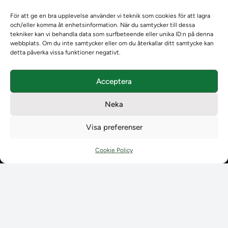
Om oss
För att ge en bra upplevelse använder vi teknik som cookies för att lagra
Om Ladokkonsortiet
och/eller komma åt enhetsinformation. När du samtycker till dessa
Ladokkonsortiet internationellt
tekniker kan vi behandla data som surfbeteende eller unika ID:n på denna
Vision, strategi och produktplan
webbplats. Om du inte samtycker eller om du återkallar ditt samtycke kan
detta påverka vissa funktioner negativt.
Teamens sammansättning och arbetet på Ladokkonsortiet
Användarkontakter
Ladokpodden
Acceptera
Policyer och dokument
Kontakt
Neka
Kontakt
Visa preferenser
Kontaktuppgifter till lärosätenas Ladoksupport
Kontaktuppgifter för studenters Ladoksupport
Cookie Policy
Kontaktuppgifter till Ladokkonsortiet
Student
Student
Använda Ladok för studenter
Digital examen
Delning av bevis
Utländska meriter