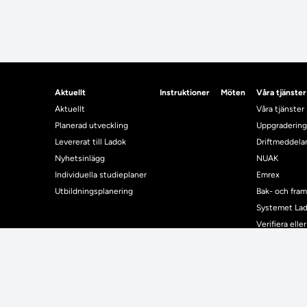
Aktuellt
Instruktioner
Möten
Våra tjänster
Aktuellt
Våra tjänster
Planerad utveckling
Uppgradering
Levererat till Ladok
Driftmeddel
Nyhetsinlägg
NUAK
Individuella studieplaner
Emrex
Utbildningsplanering
Bak- och fra
Systemet La
Verifiera elle
Kontrollera i
Kontakt
Student
Kontakt
Student
Kontaktuppgifter till lärosätenas Ladoksupport
Använda Ladok fö
Kontaktuppgifter för studenters Ladoksupport
Digital examen