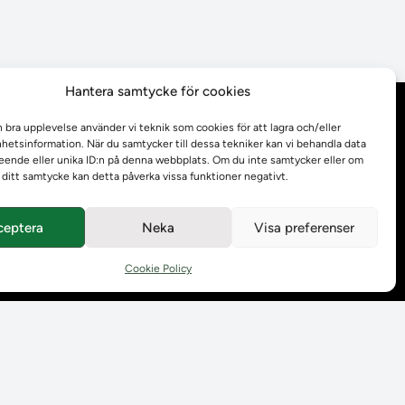
Hantera samtycke för cookies
Behandling av
n bra upplevelse använder vi teknik som cookies för att lagra och/eller
personuppgifter
etsinformation. När du samtycker till dessa tekniker kan vi behandla data
ende eller unika ID:n på denna webbplats. Om du inte samtycker eller om
r ditt samtycke kan detta påverka vissa funktioner negativt.
Prenumerera på våra
utskick
ceptera
Neka
Visa preferenser
Tillgänglighetsredogörelse
Cookie Policy