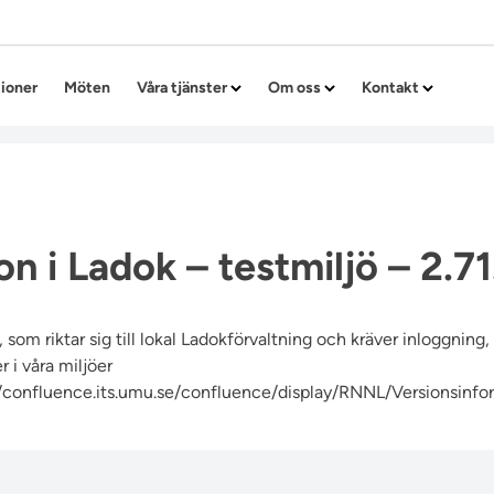
Hoppa till innehållet
tioner
Möten
Våra tjänster
Om oss
Kontakt
n i Ladok – testmiljö – 2.71
 som riktar sig till lokal Ladokförvaltning och kräver inloggning
 i våra miljöer
//confluence.its.umu.se/confluence/display/RNNL/Versionsinfo