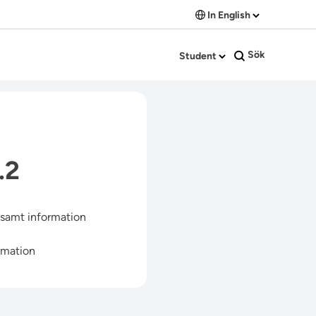
In English
Sök
Student
.2
, samt information
rmation