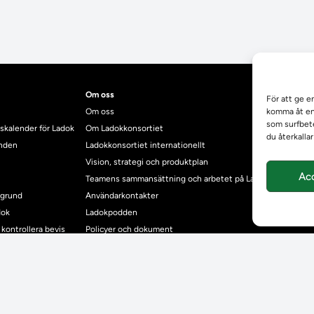
Om oss
För att ge e
Om oss
komma åt enh
som surfbete
skalender för Ladok
Om Ladokkonsortiet
du återkalla
anden
Ladokkonsortiet internationellt
Vision, strategi och produktplan
Ac
Teamens sammansättning och arbetet på Ladokkonsortiet
mgrund
Användarkontakter
dok
Ladokpodden
r kontrollera bevis
Policyer och dokument
ntyg
r studenter