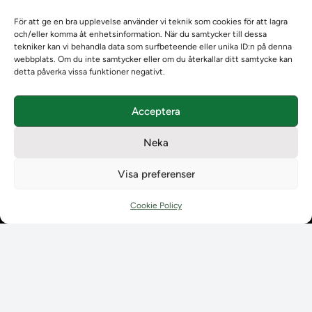
Om oss
För att ge en bra upplevelse använder vi teknik som cookies för att lagra
Om Ladokkonsortiet
och/eller komma åt enhetsinformation. När du samtycker till dessa
Ladokkonsortiet internationellt
tekniker kan vi behandla data som surfbeteende eller unika ID:n på denna
Vision, strategi och produktplan
webbplats. Om du inte samtycker eller om du återkallar ditt samtycke kan
detta påverka vissa funktioner negativt.
Teamens sammansättning och arbetet på Ladokkonsortiet
Användarkontakter
Ladokpodden
Acceptera
Policyer och dokument
Kontakt
Neka
Kontakt
Visa preferenser
Kontaktuppgifter till lärosätenas Ladoksupport
Kontaktuppgifter för studenters Ladoksupport
Cookie Policy
Kontaktuppgifter till Ladokkonsortiet
Student
Student
Använda Ladok för studenter
Digital examen
Delning av bevis
Utländska meriter