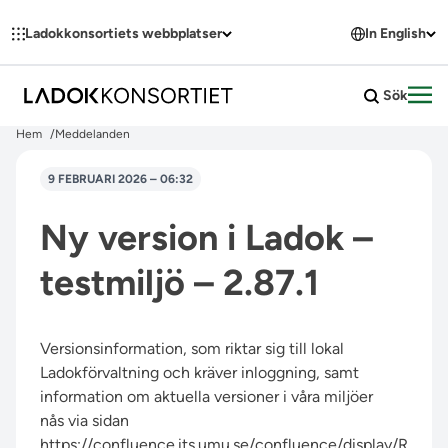
Hoppa till innehållet
Ladokkonsortiets webbplatser
In English
Sök
Öpp
Hem
Meddelanden
9 FEBRUARI 2026 – 06:32
Ny version i Ladok –
testmiljö – 2.87.1
Versionsinformation, som riktar sig till lokal
Ladokförvaltning och kräver inloggning, samt
information om aktuella versioner i våra miljöer
nås via sidan
https://confluence.its.umu.se/confluence/display/R