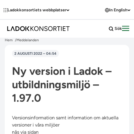
Hoppa till innehållet
Ladokkonsortiets webbplatser
In English
Sök
Öpp
Hem
Meddelanden
2 AUGUSTI 2022 – 04:54
Ny version i Ladok –
utbildningsmiljö –
1.97.0
Versionsinformation samt information om aktuella
versioner i våra miljöer
nås via sidan