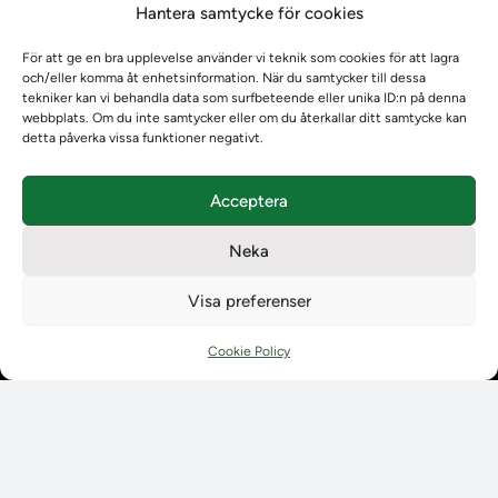
Hantera samtycke för cookies
Om oss
Om oss
För att ge en bra upplevelse använder vi teknik som cookies för att lagra
Om Ladokkonsortiet
och/eller komma åt enhetsinformation. När du samtycker till dessa
Ladokkonsortiet internationellt
tekniker kan vi behandla data som surfbeteende eller unika ID:n på denna
webbplats. Om du inte samtycker eller om du återkallar ditt samtycke kan
Vision, strategi och produktplan
detta påverka vissa funktioner negativt.
Teamens sammansättning och arbetet på Ladokkonsortiet
Användarkontakter
Acceptera
Ladokpodden
Policyer och dokument
Neka
Kontakt
Kontakt
Visa preferenser
Kontaktuppgifter till lärosätenas Ladoksupport
Kontaktuppgifter för studenters Ladoksupport
Cookie Policy
Kontaktuppgifter till Ladokkonsortiet
Student
Student
Använda Ladok för studenter
Digital examen
Delning av bevis