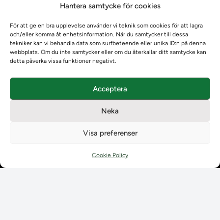
Hantera samtycke för cookies
Om oss
Om oss
För att ge en bra upplevelse använder vi teknik som cookies för att lagra
Om Ladokkonsortiet
och/eller komma åt enhetsinformation. När du samtycker till dessa
Ladokkonsortiet internationellt
tekniker kan vi behandla data som surfbeteende eller unika ID:n på denna
webbplats. Om du inte samtycker eller om du återkallar ditt samtycke kan
Vision, strategi och produktplan
detta påverka vissa funktioner negativt.
Teamens sammansättning och arbetet på Ladokkonsortiet
Användarkontakter
Acceptera
Ladokpodden
Policyer och dokument
Neka
Kontakt
Kontakt
Visa preferenser
Kontaktuppgifter till lärosätenas Ladoksupport
Kontaktuppgifter för studenters Ladoksupport
Cookie Policy
Kontaktuppgifter till Ladokkonsortiet
Student
Student
Använda Ladok för studenter
Digital examen
Delning av bevis