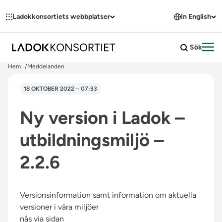
Hoppa till innehållet
Ladokkonsortiets webbplatser
In English
Sök
Öpp
Hem
Meddelanden
18 OKTOBER 2022 – 07:33
Ny version i Ladok –
utbildningsmiljö –
2.2.6
Versionsinformation samt information om aktuella
versioner i våra miljöer
nås via sidan