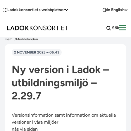
Hoppa till innehållet
Ladokkonsortiets webbplatser
In English
Sök
Öpp
Hem
Meddelanden
2 NOVEMBER 2023 – 06:43
Ny version i Ladok –
utbildningsmiljö –
2.29.7
Versionsinformation samt information om aktuella
versioner i våra miljöer
nås via sidan