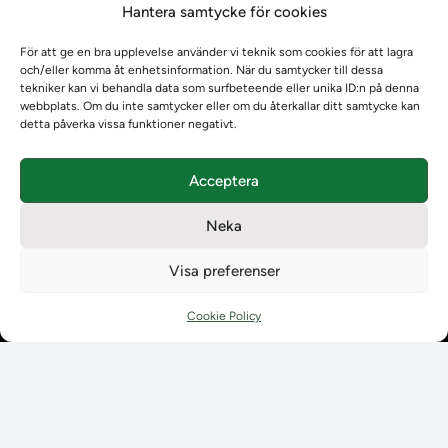
Hantera samtycke för cookies
Om oss
Om oss
För att ge en bra upplevelse använder vi teknik som cookies för att lagra
Om Ladokkonsortiet
och/eller komma åt enhetsinformation. När du samtycker till dessa
Ladokkonsortiet internationellt
tekniker kan vi behandla data som surfbeteende eller unika ID:n på denna
webbplats. Om du inte samtycker eller om du återkallar ditt samtycke kan
Vision, strategi och produktplan
detta påverka vissa funktioner negativt.
Teamens sammansättning och arbetet på Ladokkonsortiet
Användarkontakter
Acceptera
Ladokpodden
Policyer och dokument
Neka
Kontakt
Kontakt
Visa preferenser
Kontaktuppgifter till lärosätenas Ladoksupport
Kontaktuppgifter för studenters Ladoksupport
Cookie Policy
Kontaktuppgifter till Ladokkonsortiet
Student
Student
Använda Ladok för studenter
Digital examen
Delning av bevis