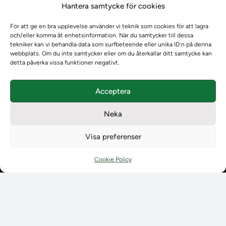
Hantera samtycke för cookies
Om oss
Om oss
För att ge en bra upplevelse använder vi teknik som cookies för att lagra
Om Ladokkonsortiet
och/eller komma åt enhetsinformation. När du samtycker till dessa
Ladokkonsortiet internationellt
tekniker kan vi behandla data som surfbeteende eller unika ID:n på denna
webbplats. Om du inte samtycker eller om du återkallar ditt samtycke kan
Vision, strategi och produktplan
detta påverka vissa funktioner negativt.
Teamens sammansättning och arbetet på Ladokkonsortiet
Användarkontakter
Acceptera
Ladokpodden
Policyer och dokument
Neka
Kontakt
Kontakt
Visa preferenser
Kontaktuppgifter till lärosätenas Ladoksupport
Kontaktuppgifter för studenters Ladoksupport
Cookie Policy
Kontaktuppgifter till Ladokkonsortiet
Student
Student
Använda Ladok för studenter
Digital examen
Delning av bevis