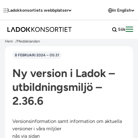
Hoppa till innehållet
Ladokkonsortiets webbplatser
In English
Sök
Öpp
Hem
Meddelanden
8 FEBRUARI 2024 – 05:31
Ny version i Ladok –
utbildningsmiljö –
2.36.6
Versionsinformation samt information om aktuella
versioner i våra miljöer
nås via sidan