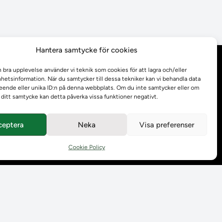
Hantera samtycke för cookies
Behandling av
n bra upplevelse använder vi teknik som cookies för att lagra och/eller
personuppgifter
etsinformation. När du samtycker till dessa tekniker kan vi behandla data
ende eller unika ID:n på denna webbplats. Om du inte samtycker eller om
r ditt samtycke kan detta påverka vissa funktioner negativt.
Prenumerera på våra
utskick
ceptera
Neka
Visa preferenser
Tillgänglighetsredogörelse
Cookie Policy