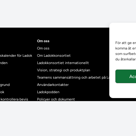
Om oss
För att ge e
Om oss
komma åt enh
som surfbete
skalender för Ladok
Om Ladokkonsortiet
du återkalla
anden
Ladokkonsortiet internationellt
Vision, strategi och produktplan
Ac
Teamens sammansättning och arbetet på Ladokkonsortiet
mgrund
Användarkontakter
dok
Ladokpodden
r kontrollera bevis
Policyer och dokument
ntyg
r studenter