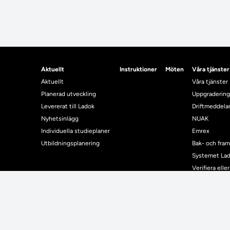
Aktuellt
Instruktioner
Möten
Våra tjänster
Aktuellt
Våra tjänster
Planerad utveckling
Uppgradering
Levererat till Ladok
Driftmeddel
Nyhetsinlägg
NUAK
Individuella studieplaner
Emrex
Utbildningsplanering
Bak- och fra
Systemet La
Verifiera elle
Kontrollera i
Kontakt
Student
Kontakt
Student
Kontaktuppgifter till lärosätenas Ladoksupport
Använda Ladok fö
Kontaktuppgifter för studenters Ladoksupport
Digital examen