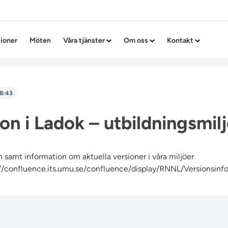
Hoppa till innehållet
tioner
Möten
Våra tjänster
Om oss
Kontakt
8:43
on i Ladok – utbildningsmilj
 samt information om aktuella versioner i våra miljöer
//confluence.its.umu.se/confluence/display/RNNL/Versionsinf