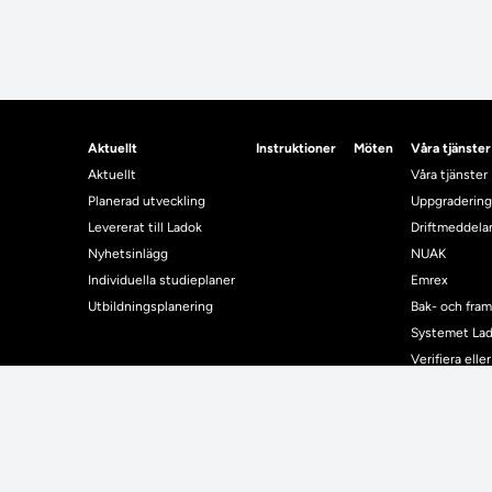
Aktuellt
Instruktioner
Möten
Våra tjänster
Aktuellt
Våra tjänster
Planerad utveckling
Uppgradering
Levererat till Ladok
Driftmeddel
Nyhetsinlägg
NUAK
Individuella studieplaner
Emrex
Utbildningsplanering
Bak- och fra
Systemet La
Verifiera elle
Kontrollera i
Kontakt
Student
Kontakt
Student
Kontaktuppgifter till lärosätenas Ladoksupport
Använda Ladok fö
Kontaktuppgifter för studenters Ladoksupport
Digital examen