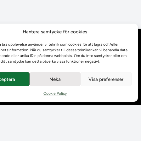
Hantera samtycke för cookies
Behandling av
n bra upplevelse använder vi teknik som cookies för att lagra och/eller
personuppgifter
etsinformation. När du samtycker till dessa tekniker kan vi behandla data
ende eller unika ID:n på denna webbplats. Om du inte samtycker eller om
r ditt samtycke kan detta påverka vissa funktioner negativt.
Prenumerera på våra
utskick
ceptera
Neka
Visa preferenser
Tillgänglighetsredogörelse
Cookie Policy