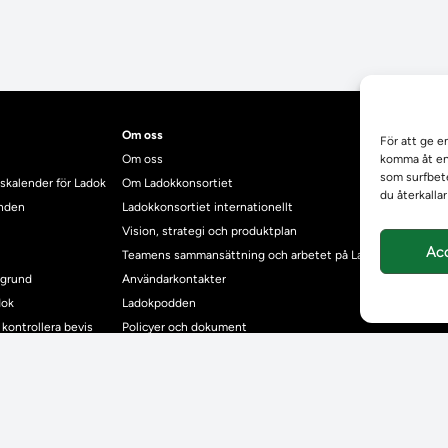
Om oss
För att ge e
Om oss
komma åt enh
som surfbete
skalender för Ladok
Om Ladokkonsortiet
du återkalla
anden
Ladokkonsortiet internationellt
Vision, strategi och produktplan
Ac
Teamens sammansättning och arbetet på Ladokkonsortiet
mgrund
Användarkontakter
dok
Ladokpodden
r kontrollera bevis
Policyer och dokument
ntyg
r studenter