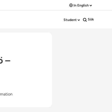
In English
Sök
Student
ö –
rmation