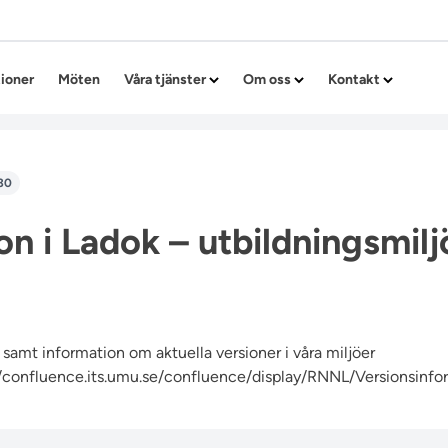
Hoppa till innehållet
tioner
Möten
Våra tjänster
Om oss
Kontakt
30
on i Ladok – utbildningsmilj
samt information om aktuella versioner i våra miljöer
//confluence.its.umu.se/confluence/display/RNNL/Versionsinfo