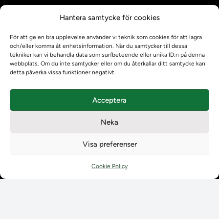
Kontrollera intyg
Hantera samtycke för cookies
Om oss
Om oss
För att ge en bra upplevelse använder vi teknik som cookies för att lagra
Om Ladokkonsortiet
och/eller komma åt enhetsinformation. När du samtycker till dessa
tekniker kan vi behandla data som surfbeteende eller unika ID:n på denna
Ladokkonsortiet internationellt
webbplats. Om du inte samtycker eller om du återkallar ditt samtycke kan
Vision, strategi och produktplan
detta påverka vissa funktioner negativt.
Teamens sammansättning och arbetet på Ladokkonsortiet
Användarkontakter
Acceptera
Ladokpodden
Policyer och dokument
Neka
Kontakt
Kontakt
Visa preferenser
Kontaktuppgifter till lärosätenas Ladoksupport
Kontaktuppgifter för studenters Ladoksupport
Cookie Policy
Kontaktuppgifter till Ladokkonsortiet
Student
Student
Använda Ladok för studenter