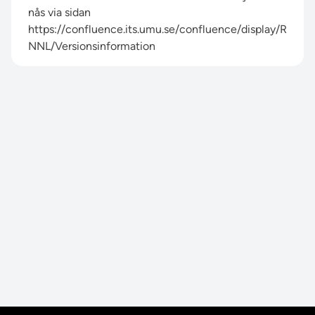
nås via sidan
https://confluence.its.umu.se/confluence/display/R
NNL/Versionsinformation