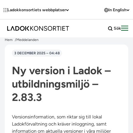
Hoppa till innehållet
Ladokkonsortiets webbplatser
In English
Sök
Öpp
Hem
Meddelanden
3 DECEMBER 2025 – 04:48
Ny version i Ladok –
utbildningsmiljö –
2.83.3
Versionsinformation, som riktar sig till lokal
Ladokförvaltning och kräver inloggning, samt
information om aktuella versioner i våra miljöer