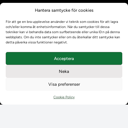
Kontrollera intyg
Hantera samtycke för cookies
Om oss
Om oss
För att ge en bra upplevelse använder vi teknik som cookies för att lagra
Om Ladokkonsortiet
och/eller komma åt enhetsinformation. När du samtycker till dessa
tekniker kan vi behandla data som surfbeteende eller unika ID:n på denna
Ladokkonsortiet internationellt
webbplats. Om du inte samtycker eller om du återkallar ditt samtycke kan
Vision, strategi och produktplan
detta påverka vissa funktioner negativt.
Teamens sammansättning och arbetet på Ladokkonsortiet
Användarkontakter
Acceptera
Ladokpodden
Policyer och dokument
Neka
Kontakt
Kontakt
Visa preferenser
Kontaktuppgifter till lärosätenas Ladoksupport
Kontaktuppgifter för studenters Ladoksupport
Cookie Policy
Kontaktuppgifter till Ladokkonsortiet
Student
Student
Använda Ladok för studenter