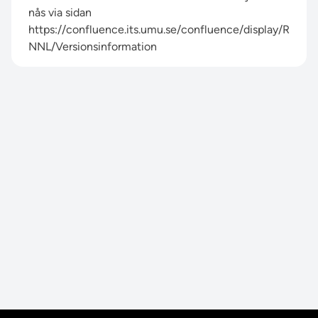
nås via sidan
https://confluence.its.umu.se/confluence/display/R
NNL/Versionsinformation