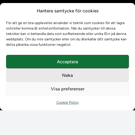
Kontrollera intyg
Hantera samtycke för cookies
Om oss
Om oss
För att ge en bra upplevelse använder vi teknik som cookies för att lagra
Om Ladokkonsortiet
och/eller komma åt enhetsinformation. När du samtycker till dessa
tekniker kan vi behandla data som surfbeteende eller unika ID:n på denna
Ladokkonsortiet internationellt
webbplats. Om du inte samtycker eller om du återkallar ditt samtycke kan
Vision, strategi och produktplan
detta påverka vissa funktioner negativt.
Teamens sammansättning och arbetet på Ladokkonsortiet
Användarkontakter
Acceptera
Ladokpodden
Policyer och dokument
Neka
Kontakt
Kontakt
Visa preferenser
Kontaktuppgifter till lärosätenas Ladoksupport
Kontaktuppgifter för studenters Ladoksupport
Cookie Policy
Kontaktuppgifter till Ladokkonsortiet
Student
Student
Använda Ladok för studenter