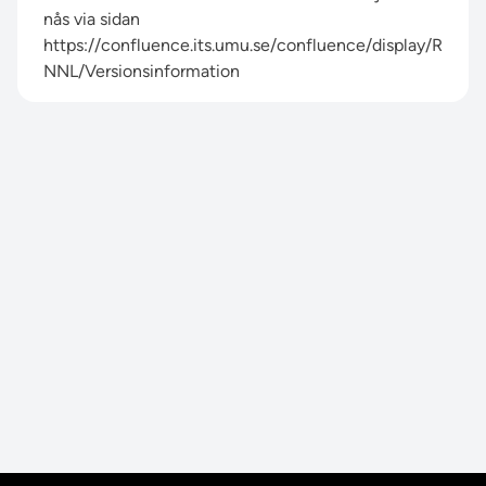
nås via sidan
https://confluence.its.umu.se/confluence/display/R
NNL/Versionsinformation