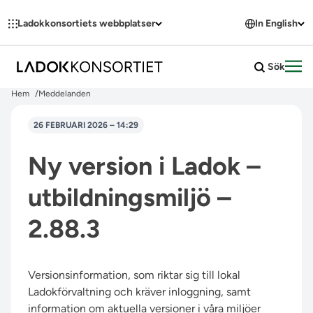
Hoppa till innehållet
Ladokkonsortiets webbplatser
In English
Sök
Öpp
Hem
Meddelanden
26 FEBRUARI 2026 – 14:29
Ny version i Ladok –
utbildningsmiljö –
2.88.3
Versionsinformation, som riktar sig till lokal
Ladokförvaltning och kräver inloggning, samt
information om aktuella versioner i våra miljöer