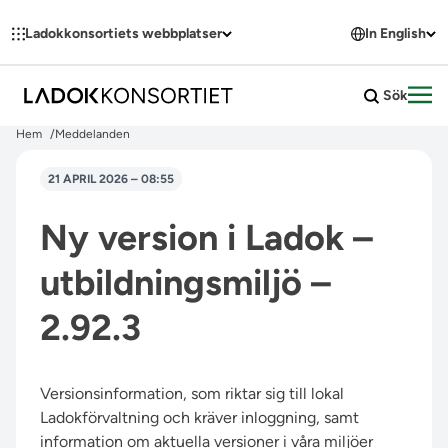
Hoppa till innehållet
Ladokkonsortiets webbplatser
In English
Sök
Öpp
Hem
Meddelanden
21 APRIL 2026 – 08:55
Ny version i Ladok –
utbildningsmiljö –
2.92.3
Versionsinformation, som riktar sig till lokal
Ladokförvaltning och kräver inloggning, samt
information om aktuella versioner i våra miljöer