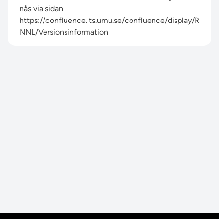
nås via sidan
https://confluence.its.umu.se/confluence/display/R
NNL/Versionsinformation