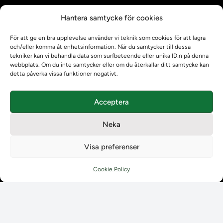
Kontrollera intyg
Hantera samtycke för cookies
Om oss
Om oss
För att ge en bra upplevelse använder vi teknik som cookies för att lagra
Om Ladokkonsortiet
och/eller komma åt enhetsinformation. När du samtycker till dessa
tekniker kan vi behandla data som surfbeteende eller unika ID:n på denna
Ladokkonsortiet internationellt
webbplats. Om du inte samtycker eller om du återkallar ditt samtycke kan
Vision, strategi och produktplan
detta påverka vissa funktioner negativt.
Teamens sammansättning och arbetet på Ladokkonsortiet
Användarkontakter
Acceptera
Ladokpodden
Policyer och dokument
Neka
Kontakt
Kontakt
Visa preferenser
Kontaktuppgifter till lärosätenas Ladoksupport
Kontaktuppgifter för studenters Ladoksupport
Cookie Policy
Kontaktuppgifter till Ladokkonsortiet
Student
Student
Använda Ladok för studenter