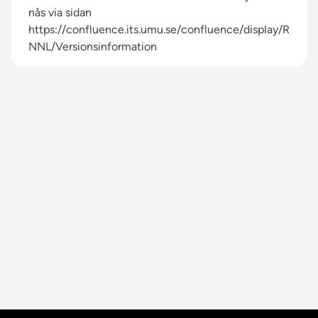
nås via sidan
https://confluence.its.umu.se/confluence/display/R
NNL/Versionsinformation