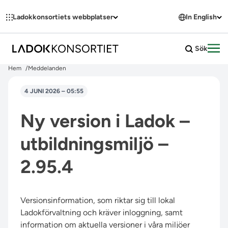
Hoppa till innehållet
Ladokkonsortiets webbplatser
In English
Sök
Öpp
Hem
Meddelanden
4 JUNI 2026 – 05:55
Ny version i Ladok –
utbildningsmiljö –
2.95.4
Versionsinformation, som riktar sig till lokal
Ladokförvaltning och kräver inloggning, samt
information om aktuella versioner i våra miljöer