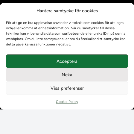
Kontrollera intyg
Hantera samtycke för cookies
Om oss
Om oss
För att ge en bra upplevelse använder vi teknik som cookies för att lagra
Om Ladokkonsortiet
och/eller komma åt enhetsinformation. När du samtycker till dessa
tekniker kan vi behandla data som surfbeteende eller unika ID:n på denna
Ladokkonsortiet internationellt
webbplats. Om du inte samtycker eller om du återkallar ditt samtycke kan
Vision, strategi och produktplan
detta påverka vissa funktioner negativt.
Teamens sammansättning och arbetet på Ladokkonsortiet
Användarkontakter
Acceptera
Ladokpodden
Policyer och dokument
Neka
Kontakt
Kontakt
Visa preferenser
Kontaktuppgifter till lärosätenas Ladoksupport
Kontaktuppgifter för studenters Ladoksupport
Cookie Policy
Kontaktuppgifter till Ladokkonsortiet
Student
Student
Använda Ladok för studenter