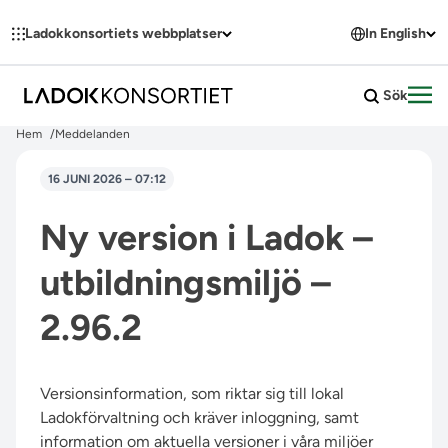
Hoppa till innehållet
Ladokkonsortiets webbplatser
In English
Sök
Öpp
Hem
Meddelanden
16 JUNI 2026 – 07:12
Ny version i Ladok –
utbildningsmiljö –
2.96.2
Versionsinformation, som riktar sig till lokal
Ladokförvaltning och kräver inloggning, samt
information om aktuella versioner i våra miljöer