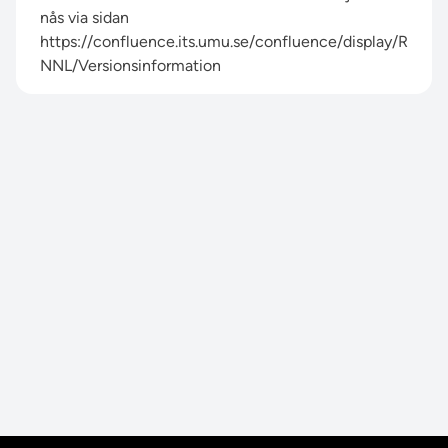
nås via sidan
https://confluence.its.umu.se/confluence/display/R
NNL/Versionsinformation