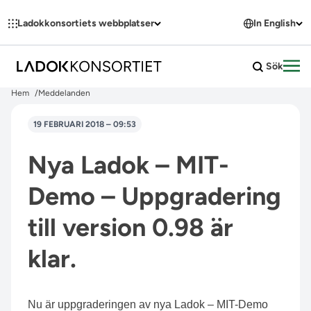
Hoppa till innehållet
Ladokkonsortiets webbplatser
In English
Sök
Öpp
Hem
Meddelanden
19 FEBRUARI 2018 – 09:53
Nya Ladok – MIT-
Demo – Uppgradering
till version 0.98 är
klar.
Nu är uppgraderingen av nya Ladok – MIT-Demo