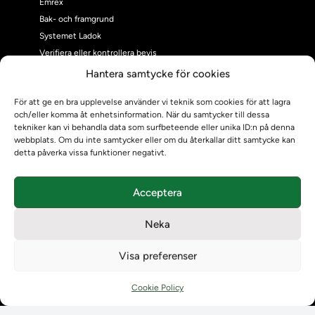
Emrex
Bak- och framgrund
Systemet Ladok
Verifiera eller kontrollera bevis
Kontrollera intyg
Hantera samtycke för cookies
Om oss
För att ge en bra upplevelse använder vi teknik som cookies för att lagra
Om oss
och/eller komma åt enhetsinformation. När du samtycker till dessa
Om Ladokkonsortiet
tekniker kan vi behandla data som surfbeteende eller unika ID:n på denna
Ladokkonsortiet internationellt
webbplats. Om du inte samtycker eller om du återkallar ditt samtycke kan
detta påverka vissa funktioner negativt.
Vision, strategi och produktplan
Teamens sammansättning och arbetet på Ladokkonsortiet
Användarkontakter
Acceptera
Ladokpodden
Policyer och dokument
Neka
Kontakt
Visa preferenser
Kontakt
Kontaktuppgifter till lärosätenas Ladoksupport
Cookie Policy
Kontaktuppgifter för studenters Ladoksupport
Kontaktuppgifter till Ladokkonsortiet