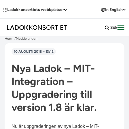
Hoppa till innehållet
Ladokkonsortiets webbplatser
In English
Sök
Öpp
Hem
Meddelanden
10 AUGUSTI 2018 – 13:12
Nya Ladok – MIT-
Integration –
Uppgradering till
version 1.8 är klar.
Nu är uppgraderingen av nya Ladok – MIT-