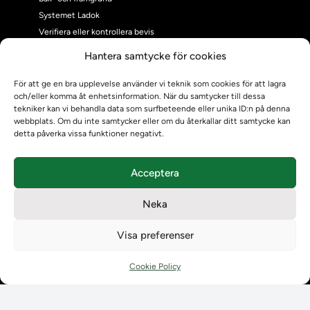
Systemet Ladok
Verifiera eller kontrollera bevis
Kontrollera intyg
Hantera samtycke för cookies
Om oss
Om oss
För att ge en bra upplevelse använder vi teknik som cookies för att lagra
och/eller komma åt enhetsinformation. När du samtycker till dessa
Om Ladokkonsortiet
tekniker kan vi behandla data som surfbeteende eller unika ID:n på denna
Ladokkonsortiet internationellt
webbplats. Om du inte samtycker eller om du återkallar ditt samtycke kan
Vision, strategi och produktplan
detta påverka vissa funktioner negativt.
Teamens sammansättning och arbetet på Ladokkonsortiet
Användarkontakter
Acceptera
Ladokpodden
Policyer och dokument
Neka
Kontakt
Kontakt
Visa preferenser
Kontaktuppgifter till lärosätenas Ladoksupport
Kontaktuppgifter för studenters Ladoksupport
Cookie Policy
Kontaktuppgifter till Ladokkonsortiet
Student