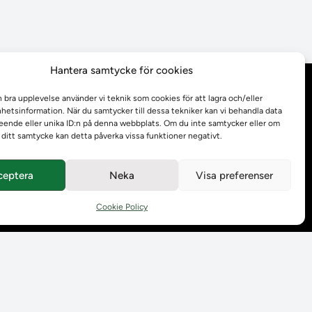
Hantera samtycke för cookies
Behandling av
n bra upplevelse använder vi teknik som cookies för att lagra och/eller
personuppgifter
etsinformation. När du samtycker till dessa tekniker kan vi behandla data
ende eller unika ID:n på denna webbplats. Om du inte samtycker eller om
r ditt samtycke kan detta påverka vissa funktioner negativt.
Prenumerera på våra
utskick
ceptera
Neka
Visa preferenser
Tillgänglighetsredogörelse
Cookie Policy