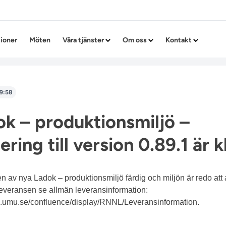
Hoppa till innehållet
tioner
Möten
Våra tjänster
Om oss
Kontakt
9:58
k – produktionsmiljö –
ing till version 0.89.1 är k
n av nya Ladok – produktionsmiljö färdig och miljön är redo att
leveransen se allmän leveransinformation:
its.umu.se/confluence/display/RNNL/Leveransinformation.