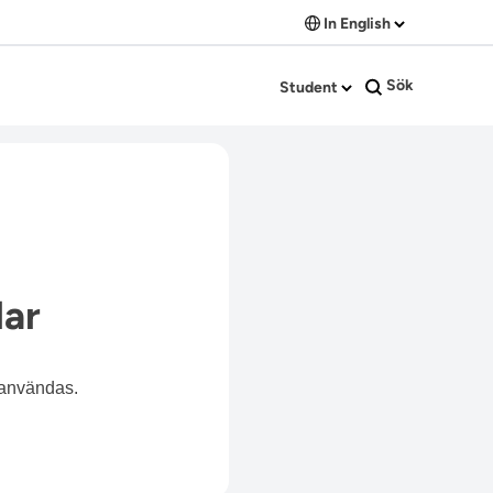
In English
Sök
Student
lar
 användas.