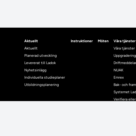
Aktuellt
Instruktioner
Möten
Våra tjänster
Aktuellt
Våra tjänster
Planerad utveckling
Uppgradering
Levererat till Ladok
Driftmeddel
Nyhetsinlägg
NUAK
Individuella studieplaner
Emrex
Utbildningsplanering
Bak- och fra
Systemet La
Verifiera elle
Kontrollera i
Kontakt
Student
Kontakt
Student
Kontaktuppgifter till lärosätenas Ladoksupport
Använda Ladok fö
Kontaktuppgifter för studenters Ladoksupport
Digital examen