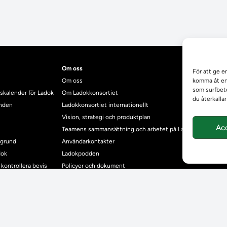
Om oss
För att ge e
Om oss
komma åt enh
som surfbete
skalender för Ladok
Om Ladokkonsortiet
du återkalla
anden
Ladokkonsortiet internationellt
Vision, strategi och produktplan
Ac
Teamens sammansättning och arbetet på Ladokkonsortiet
mgrund
Användarkontakter
dok
Ladokpodden
r kontrollera bevis
Policyer och dokument
ntyg
r studenter