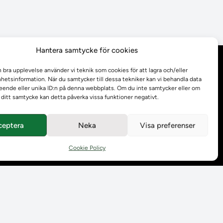
Hantera samtycke för cookies
Behandling av
n bra upplevelse använder vi teknik som cookies för att lagra och/eller
personuppgifter
etsinformation. När du samtycker till dessa tekniker kan vi behandla data
ende eller unika ID:n på denna webbplats. Om du inte samtycker eller om
r ditt samtycke kan detta påverka vissa funktioner negativt.
Prenumerera på våra
utskick
ceptera
Neka
Visa preferenser
Tillgänglighetsredogörelse
Cookie Policy