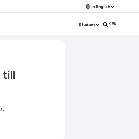
In English
Sök
Student
till
s.