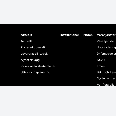
Aktuellt
Instruktioner
Möten
Våra tjänster
Aktuellt
Våra tjänster
Planerad utveckling
Uppgradering
Levererat till Ladok
Driftmeddel
Nyhetsinlägg
NUAK
Individuella studieplaner
Emrex
Utbildningsplanering
Bak- och fra
Systemet La
Verifiera elle
Kontrollera i
Kontakt
Student
Kontakt
Student
Kontaktuppgifter till lärosätenas Ladoksupport
Använda Ladok fö
Kontaktuppgifter för studenters Ladoksupport
Digital examen