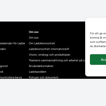
Om oss
För att ge e
Om oss
komma åt enh
som surfbete
skalender för Ladok
Om Ladokkonsortiet
du återkalla
anden
Ladokkonsortiet internationellt
Vision, strategi och produktplan
Ac
Teamens sammansättning och arbetet på Ladokkonsortiet
mgrund
Användarkontakter
dok
Ladokpodden
r kontrollera bevis
Policyer och dokument
ntyg
r studenter