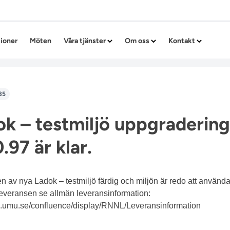
Hoppa till innehållet
tioner
Möten
Våra tjänster
Om oss
Kontakt
35
k – testmiljö uppgradering 
.97 är klar.
 av nya Ladok – testmiljö färdig och miljön är redo att använda
leveransen se allmän leveransinformation:
its.umu.se/confluence/display/RNNL/Leveransinformation