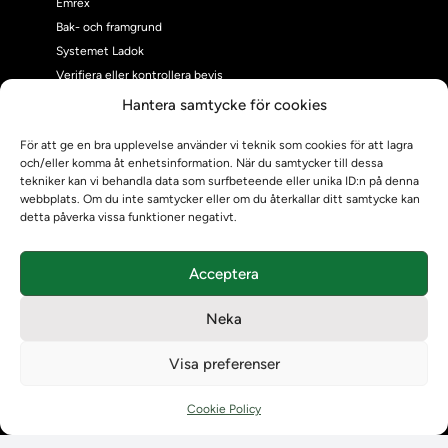
Emrex
Bak- och framgrund
Systemet Ladok
Verifiera eller kontrollera bevis
Kontrollera intyg
Hantera samtycke för cookies
Om oss
För att ge en bra upplevelse använder vi teknik som cookies för att lagra
Om oss
och/eller komma åt enhetsinformation. När du samtycker till dessa
Om Ladokkonsortiet
tekniker kan vi behandla data som surfbeteende eller unika ID:n på denna
Ladokkonsortiet internationellt
webbplats. Om du inte samtycker eller om du återkallar ditt samtycke kan
detta påverka vissa funktioner negativt.
Vision, strategi och produktplan
Teamens sammansättning och arbetet på Ladokkonsortiet
Användarkontakter
Acceptera
Ladokpodden
Policyer och dokument
Neka
Kontakt
Visa preferenser
Kontakt
Kontaktuppgifter till lärosätenas Ladoksupport
Cookie Policy
Kontaktuppgifter för studenters Ladoksupport
Kontaktuppgifter till Ladokkonsortiet