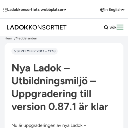
Hoppa till innehållet
Ladokkonsortiets webbplatser
In English
Sök
Öpp
Hem
Meddelanden
5 SEPTEMBER 2017 – 11:18
Nya Ladok –
Utbildningsmiljö –
Uppgradering till
version 0.87.1 är klar
Nu är uppgraderingen av nya Ladok –