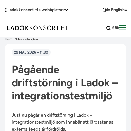
Hoppa till innehållet
Ladokkonsortiets webbplatser
In English
Sök
Öpp
Hem
Meddelanden
29 MAJ 2026 – 11:30
Pågående
driftstörning i Ladok –
integrationstestmiljö
Just nu pågår en driftstörning i Ladok –
integrationstestmiljö som innebär att lärosätenas
externa feeds är fördröjda.