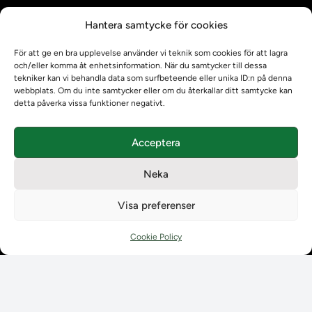
Kontrollera intyg
Hantera samtycke för cookies
Om oss
Om oss
För att ge en bra upplevelse använder vi teknik som cookies för att lagra
Om Ladokkonsortiet
och/eller komma åt enhetsinformation. När du samtycker till dessa
tekniker kan vi behandla data som surfbeteende eller unika ID:n på denna
Ladokkonsortiet internationellt
webbplats. Om du inte samtycker eller om du återkallar ditt samtycke kan
Vision, strategi och produktplan
detta påverka vissa funktioner negativt.
Teamens sammansättning och arbetet på Ladokkonsortiet
Användarkontakter
Acceptera
Ladokpodden
Policyer och dokument
Neka
Kontakt
Kontakt
Visa preferenser
Kontaktuppgifter till lärosätenas Ladoksupport
Kontaktuppgifter för studenters Ladoksupport
Cookie Policy
Kontaktuppgifter till Ladokkonsortiet
Student
Student
Använda Ladok för studenter