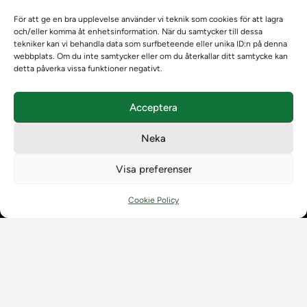
Om oss
För att ge en bra upplevelse använder vi teknik som cookies för att lagra
Om Ladokkonsortiet
och/eller komma åt enhetsinformation. När du samtycker till dessa
Ladokkonsortiet internationellt
tekniker kan vi behandla data som surfbeteende eller unika ID:n på denna
Vision, strategi och produktplan
webbplats. Om du inte samtycker eller om du återkallar ditt samtycke kan
detta påverka vissa funktioner negativt.
Teamens sammansättning och arbetet på Ladokkonsortiet
Användarkontakter
Ladokpodden
Acceptera
Policyer och dokument
Kontakt
Neka
Kontakt
Visa preferenser
Kontaktuppgifter till lärosätenas Ladoksupport
Kontaktuppgifter för studenters Ladoksupport
Cookie Policy
Kontaktuppgifter till Ladokkonsortiet
Student
Student
Använda Ladok för studenter
Digital examen
Delning av bevis
Utländska meriter