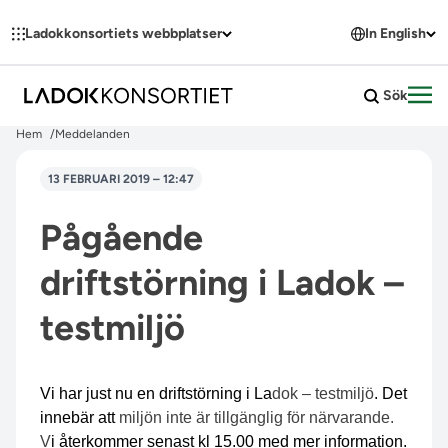
Hoppa till innehållet
Ladokkonsortiets webbplatser
In English
Sök
Öpp
Hem
Meddelanden
13 FEBRUARI 2019 – 12:47
Pågående
driftstörning i Ladok –
testmiljö
Vi har just nu en driftstörning i La
dok – testmiljö
. Det
innebär att
miljön inte är tillgänglig för närvarande.
V
i återkommer senast kl 15.00
med mer information.