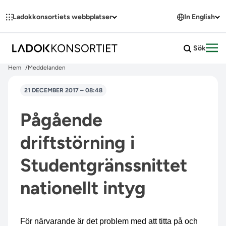
Hoppa till innehållet
Ladokkonsortiets webbplatser
In English
Sök
Öpp
Hem
Meddelanden
21 DECEMBER 2017 – 08:48
Pågående
driftstörning i
Studentgränssnittet
nationellt intyg
För
närvarande är det problem med att titta på och