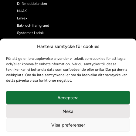
Driftmeddelanden
NUAK
Emrex
Bak- och framgrund
Systemet Ladok
Verifiera eller kontrollera bevis
Hantera samtycke för cookies
Kontrollera intyg
Om oss
För att ge en bra upplevelse använder vi teknik som cookies för att lagra
Om oss
och/eller komma åt enhetsinformation. När du samtycker till dessa
Om Ladokkonsortiet
tekniker kan vi behandla data som surfbeteende eller unika ID:n på denna
webbplats. Om du inte samtycker eller om du återkallar ditt samtycke kan
Ladokkonsortiet internationellt
detta påverka vissa funktioner negativt.
Vision, strategi och produktplan
Teamens sammansättning och arbetet på Ladokkonsortiet
Acceptera
Användarkontakter
Ladokpodden
Neka
Policyer och dokument
Kontakt
Visa preferenser
Kontakt
Kontaktuppgifter till lärosätenas Ladoksupport