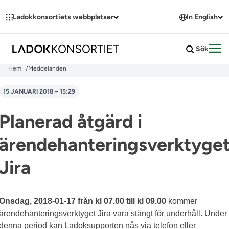
Hoppa till innehållet
Ladokkonsortiets webbplatser
In English
Sök
Öpp
Hem
Meddelanden
15 JANUARI 2018 – 15:29
Planerad åtgärd i
ärendehanteringsverktyge
Jira
Onsdag, 2018-01-17 från kl 07.00 till kl 09.00
kommer
ärendehanteringsverktyget Jira vara stängt för underhåll. Under
denna period kan Ladoksupporten nås via telefon eller