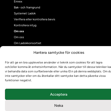
Emrex
Bak- och framgrund
Systemet Ladok
Verifiera eller kontrollera bevis
Kontrollera intyg
Om oss
Om oss
Om Ladokkonsortiet
Ladokkonsortiet internationellt
Hantera samtycke för cookies
Vision, strategi och produktplan
Teamens sammansättning och arbetet på Ladokkonsortiet
För att ge en bra upplevelse använder vi teknik som cookies för att lagra
och/eller komma åt enhetsinformation. När du samtycker till dessa tekniker ka
Användarkontakter
vi behandla data som surfbeteende eller unika ID:n på denna webbplats. Om d
Ladokpodden
inte samtycker eller om du återkallar ditt samtycke kan detta påverka vissa
Policyer och dokument
funktioner negativt.
Kontakt
Kontakt
Acceptera
Kontaktuppgifter till lärosätenas Ladoksupport
Kontaktuppgifter för studenters Ladoksupport
Neka
Kontaktuppgifter till Ladokkonsortiet