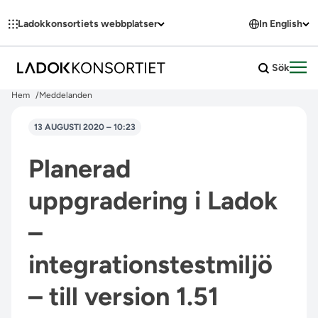
Hoppa till innehållet
Ladokkonsortiets webbplatser
In English
Sök
Öpp
Hem
Meddelanden
13 AUGUSTI 2020 – 10:23
Planerad
uppgradering i Ladok
–
integrationstestmiljö
– till version 1.51