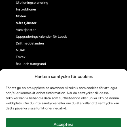
Utbildningsplanering
Instruktioner
Möten
Våra tjänster
Våra tjänster
Uppgraderingskalender för Ladok
Driftmeddelanden
NUAK
Emrex
Bak- och framgrund
Systemet Ladok
Hantera samtycke för cookies
Verifiera eller kontrollera bevis
Kontrollera intyg
För att ge en bra upplevelse använder vi teknik som cookies för att lagra
Om oss
och/eller komma åt enhetsinformation. När du samtycker till dessa
Om oss
tekniker kan vi behandla data som surfbeteende eller unika ID:n på denna
webbplats. Om du inte samtycker eller om du återkallar ditt samtycke kan
Om Ladokkonsortiet
detta påverka vissa funktioner negativt.
Ladokkonsortiet internationellt
Vision, strategi och produktplan
Acceptera
Teamens sammansättning och arbetet på Ladokkonsortiet