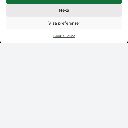
Användarkontakter
Neka
Ladokpodden
Policyer och dokument
Visa preferenser
Kontakt
Kontakt
Cookie Policy
Kontaktuppgifter till lärosätenas Ladoksupport
Kontaktuppgifter för studenters Ladoksupport
Kontaktuppgifter till Ladokkonsortiet
Student
Student
Använda Ladok för studenter
Digital examen
Delning av bevis
Utländska meriter
Tillgänglighet i Ladok för studenter
Behandling av
personuppgifter
Prenumerera på våra
utskick