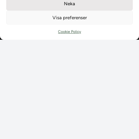
Neka
Ladokpodden
Policyer och dokument
Visa preferenser
Kontakt
Kontakt
Cookie Policy
Kontaktuppgifter till lärosätenas Ladoksupport
Kontaktuppgifter för studenters Ladoksupport
Kontaktuppgifter till Ladokkonsortiet
Student
Student
Använda Ladok för studenter
Digital examen
Delning av bevis
Utländska meriter
Tillgänglighet i Ladok för studenter
Behandling av
personuppgifter
Prenumerera på våra
utskick