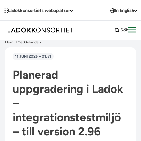
Hoppa till innehållet
Ladokkonsortiets webbplatser
In English
Sök
Öpp
Hem
Meddelanden
11 JUNI 2026 – 01:51
Planerad
uppgradering i Ladok
–
integrationstestmiljö
– till version 2.96