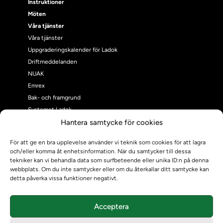
Instruktioner
Möten
Våra tjänster
Våra tjänster
Uppgraderingskalender för Ladok
Driftmeddelanden
NUAK
Emrex
Bak- och framgrund
Systemet Ladok
Verifiera eller kontrollera bevis
Hantera samtycke för cookies
Kontrollera intyg
För att ge en bra upplevelse använder vi teknik som cookies för att lagra
Om oss
och/eller komma åt enhetsinformation. När du samtycker till dessa
Om oss
tekniker kan vi behandla data som surfbeteende eller unika ID:n på denna
webbplats. Om du inte samtycker eller om du återkallar ditt samtycke kan
Om Ladokkonsortiet
detta påverka vissa funktioner negativt.
Ladokkonsortiet internationellt
Vision, strategi och produktplan
Teamens sammansättning och arbetet på Ladokkonsortiet
Acceptera
Användarkontakter