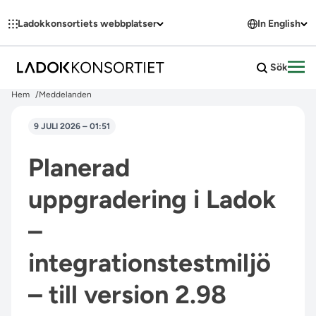
Hoppa till innehållet
Ladokkonsortiets webbplatser
In English
Sök
Öpp
Hem
Meddelanden
9 JULI 2026 – 01:51
Planerad
uppgradering i Ladok
–
integrationstestmiljö
– till version 2.98