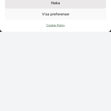
Neka
Ladokpodden
Policyer och dokument
Visa preferenser
Kontakt
Kontakt
Cookie Policy
Kontaktuppgifter till lärosätenas Ladoksupport
Kontaktuppgifter för studenters Ladoksupport
Kontaktuppgifter till Ladokkonsortiet
Student
Student
Använda Ladok för studenter
Digital examen
Delning av bevis
Utländska meriter
Tillgänglighet i Ladok för studenter
Behandling av
personuppgifter
Prenumerera på våra
utskick