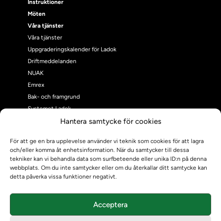
Instruktioner
Möten
Våra tjänster
Våra tjänster
Uppgraderingskalender för Ladok
Driftmeddelanden
NUAK
Emrex
Bak- och framgrund
Systemet Ladok
Verifiera eller kontrollera bevis
Hantera samtycke för cookies
Kontrollera intyg
För att ge en bra upplevelse använder vi teknik som cookies för att lagra
Om oss
och/eller komma åt enhetsinformation. När du samtycker till dessa
Om oss
tekniker kan vi behandla data som surfbeteende eller unika ID:n på denna
webbplats. Om du inte samtycker eller om du återkallar ditt samtycke kan
Om Ladokkonsortiet
detta påverka vissa funktioner negativt.
Ladokkonsortiet internationellt
Vision, strategi och produktplan
Teamens sammansättning och arbetet på Ladokkonsortiet
Acceptera
Användarkontakter