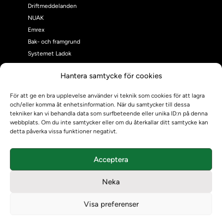
Driftmeddelanden
NUAK
Emrex
Bak- och framgrund
Systemet Ladok
Verifiera eller kontrollera bevis
Hantera samtycke för cookies
Kontrollera intyg
Om oss
För att ge en bra upplevelse använder vi teknik som cookies för att lagra
Om oss
och/eller komma åt enhetsinformation. När du samtycker till dessa
Om Ladokkonsortiet
tekniker kan vi behandla data som surfbeteende eller unika ID:n på denna
webbplats. Om du inte samtycker eller om du återkallar ditt samtycke kan
Ladokkonsortiet internationellt
detta påverka vissa funktioner negativt.
Vision, strategi och produktplan
Teamens sammansättning och arbetet på Ladokkonsortiet
Acceptera
Användarkontakter
Ladokpodden
Neka
Policyer och dokument
Kontakt
Visa preferenser
Kontakt
Kontaktuppgifter till lärosätenas Ladoksupport