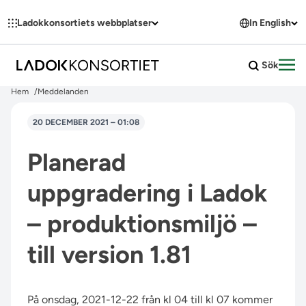
Hoppa till innehållet
Ladokkonsortiets webbplatser
In English
Sök
Öpp
Hem
Meddelanden
20 DECEMBER 2021 – 01:08
Planerad
uppgradering i Ladok
– produktionsmiljö –
till version 1.81
På onsdag, 2021-12-22 från kl 04 till kl 07 kommer