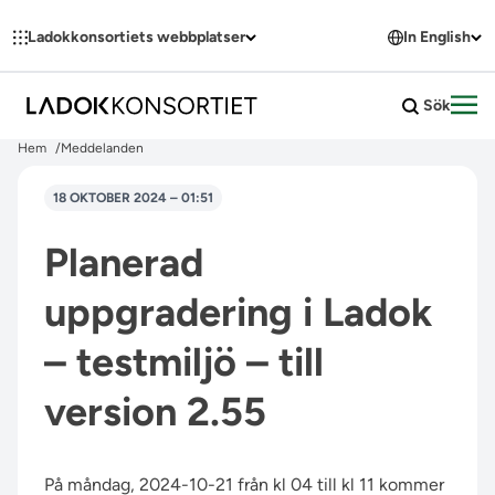
Hoppa till innehållet
Ladokkonsortiets webbplatser
In English
Sök
Öpp
Hem
Meddelanden
18 OKTOBER 2024 – 01:51
Planerad
uppgradering i Ladok
– testmiljö – till
version 2.55
På måndag, 2024-10-21 från kl 04 till kl 11 kommer