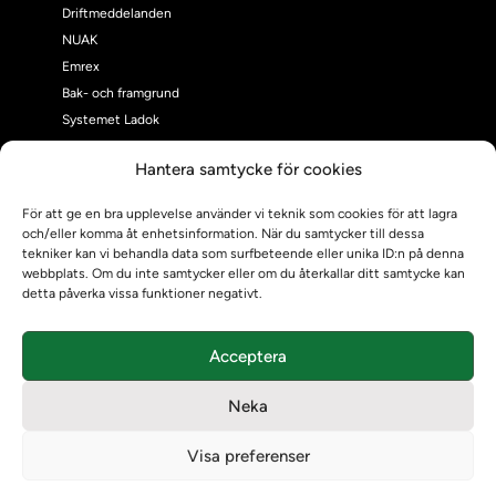
Driftmeddelanden
NUAK
Emrex
Bak- och framgrund
Systemet Ladok
Verifiera eller kontrollera bevis
Hantera samtycke för cookies
Kontrollera intyg
Om oss
För att ge en bra upplevelse använder vi teknik som cookies för att lagra
Om oss
och/eller komma åt enhetsinformation. När du samtycker till dessa
Om Ladokkonsortiet
tekniker kan vi behandla data som surfbeteende eller unika ID:n på denna
webbplats. Om du inte samtycker eller om du återkallar ditt samtycke kan
Ladokkonsortiet internationellt
detta påverka vissa funktioner negativt.
Vision, strategi och produktplan
Teamens sammansättning och arbetet på Ladokkonsortiet
Acceptera
Användarkontakter
Ladokpodden
Neka
Policyer och dokument
Kontakt
Visa preferenser
Kontakt
Kontaktuppgifter till lärosätenas Ladoksupport