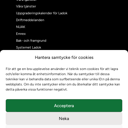
Våra tjänster
Uppgraderingskalender för Ladok
Driftmeddelanden
NUAK
Emrex
Bak- och framgrund
Systemet Ladok
Verifiera eller kontrollera bevis
Hantera samtycke för cookies
Kontrollera intyg
Om oss
För att ge en bra upplevelse använder vi teknik som cookies för att lagra
och/eller komma åt enhetsinformation. När du samtycker till dessa
Om oss
tekniker kan vi behandla data som surfbeteende eller unika ID:n på denna
Om Ladokkonsortiet
webbplats. Om du inte samtycker eller om du återkallar ditt samtycke kan
Ladokkonsortiet internationellt
detta påverka vissa funktioner negativt.
Vision, strategi och produktplan
Teamens sammansättning och arbetet på Ladokkonsortiet
Acceptera
Användarkontakter
Ladokpodden
Neka
Policyer och dokument