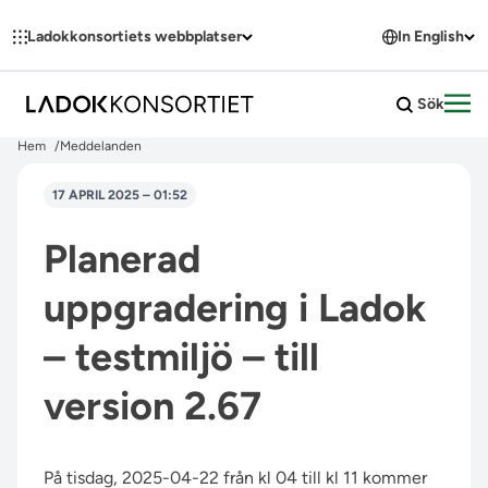
Hoppa till innehållet
Ladokkonsortiets webbplatser
In English
Sök
Öpp
Hem
Meddelanden
17 APRIL 2025 – 01:52
Planerad
uppgradering i Ladok
– testmiljö – till
version 2.67
På tisdag, 2025-04-22 från kl 04 till kl 11 kommer