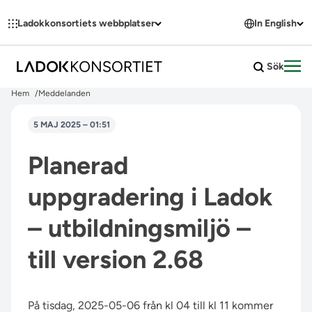
Hoppa till innehållet
Ladokkonsortiets webbplatser
In English
Sök
Öpp
Hem
Meddelanden
5 MAJ 2025 – 01:51
Planerad
uppgradering i Ladok
– utbildningsmiljö –
till version 2.68
På tisdag, 2025-05-06 från kl 04 till kl 11 kommer