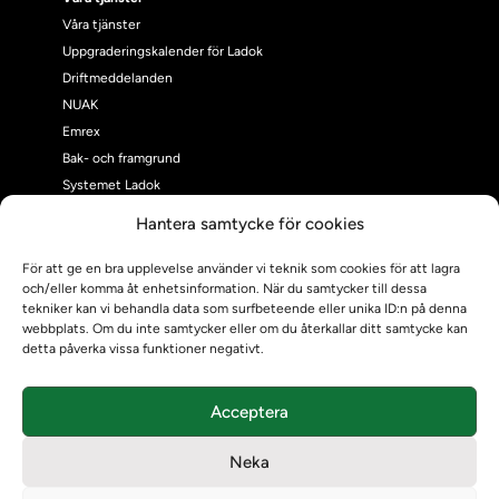
Våra tjänster
Uppgraderingskalender för Ladok
Driftmeddelanden
NUAK
Emrex
Bak- och framgrund
Systemet Ladok
Verifiera eller kontrollera bevis
Hantera samtycke för cookies
Kontrollera intyg
Om oss
För att ge en bra upplevelse använder vi teknik som cookies för att lagra
och/eller komma åt enhetsinformation. När du samtycker till dessa
Om oss
tekniker kan vi behandla data som surfbeteende eller unika ID:n på denna
Om Ladokkonsortiet
webbplats. Om du inte samtycker eller om du återkallar ditt samtycke kan
Ladokkonsortiet internationellt
detta påverka vissa funktioner negativt.
Vision, strategi och produktplan
Teamens sammansättning och arbetet på Ladokkonsortiet
Acceptera
Användarkontakter
Ladokpodden
Neka
Policyer och dokument