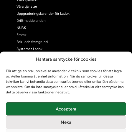
Våra tjänster
Uppgraderingskalender för Ladok
Driftmeddelanden
NUAK
Emrex
Bak- och framgrund
Systemet Ladok
Verifiera eller kontrollera bevis
Hantera samtycke för cookies
Kontrollera intyg
Om oss
För att ge en bra upplevelse använder vi teknik som cookies för att lagra
och/eller komma åt enhetsinformation. När du samtycker till dessa
Om oss
tekniker kan vi behandla data som surfbeteende eller unika ID:n på denna
Om Ladokkonsortiet
webbplats. Om du inte samtycker eller om du återkallar ditt samtycke kan
Ladokkonsortiet internationellt
detta påverka vissa funktioner negativt.
Vision, strategi och produktplan
Teamens sammansättning och arbetet på Ladokkonsortiet
Acceptera
Användarkontakter
Ladokpodden
Neka
Policyer och dokument