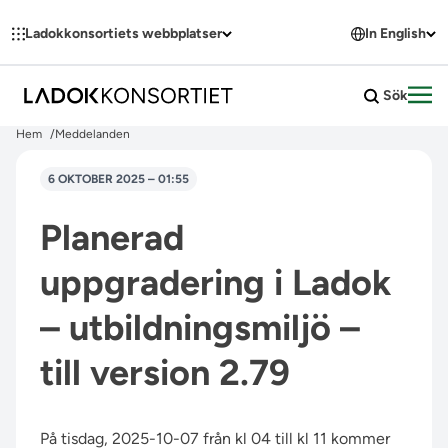
Hoppa till innehållet
Ladokkonsortiets webbplatser
In English
Sök
Öpp
Hem
Meddelanden
6 OKTOBER 2025 – 01:55
Planerad
uppgradering i Ladok
– utbildningsmiljö –
till version 2.79
På tisdag, 2025-10-07 från kl 04 till kl 11 kommer