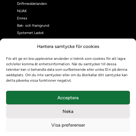
Driftmeddelanden
NUAK
Emrex
Bak- och framgrund
Systemet Ladok
Verifiera eller kontrollera bevis
Hantera samtycke för cookies
Kontrollera intyg
Om oss
För att ge en bra upplevelse använder vi teknik som cookies för att lagra
Om oss
och/eller komma åt enhetsinformation. När du samtycker till dessa
Om Ladokkonsortiet
tekniker kan vi behandla data som surfbeteende eller unika ID:n på denna
webbplats. Om du inte samtycker eller om du återkallar ditt samtycke kan
Ladokkonsortiet internationellt
detta påverka vissa funktioner negativt.
Vision, strategi och produktplan
Teamens sammansättning och arbetet på Ladokkonsortiet
Acceptera
Användarkontakter
Ladokpodden
Neka
Policyer och dokument
Kontakt
Visa preferenser
Kontakt
Kontaktuppgifter till lärosätenas Ladoksupport