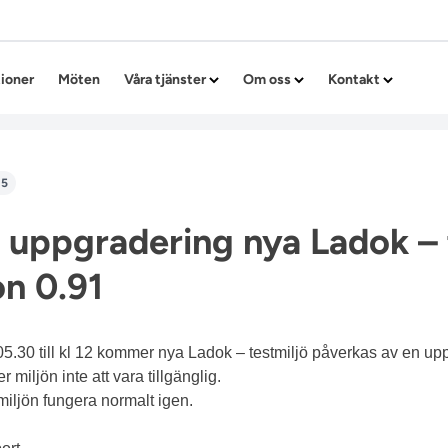
Hoppa till innehållet
tioner
Möten
Våra tjänster
Om oss
Kontakt
15
 uppgradering nya Ladok – 
ion 0.91
05.30 till kl 12 kommer nya Ladok – testmiljö påverkas av en u
miljön inte att vara tillgänglig.
iljön fungera normalt igen.