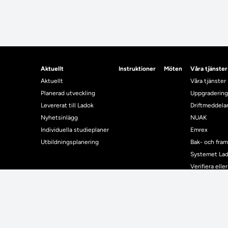
Aktuellt
Instruktioner
Möten
Våra tjänster
Aktuellt
Våra tjänster
Planerad utveckling
Uppgradering
Levererat till Ladok
Driftmeddel
Nyhetsinlägg
NUAK
Individuella studieplaner
Emrex
Utbildningsplanering
Bak- och fra
Systemet La
Verifiera elle
Kontrollera i
Kontakt
Student
Kontakt
Student
Kontaktuppgifter till lärosätenas Ladoksupport
Använda Ladok fö
Kontaktuppgifter för studenters Ladoksupport
Digital examen