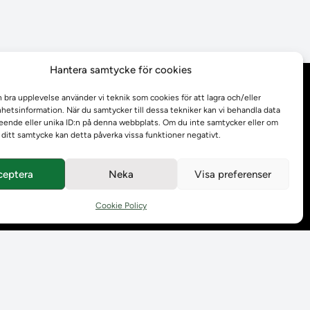
Hantera samtycke för cookies
Behandling av
n bra upplevelse använder vi teknik som cookies för att lagra och/eller
personuppgifter
etsinformation. När du samtycker till dessa tekniker kan vi behandla data
ende eller unika ID:n på denna webbplats. Om du inte samtycker eller om
r ditt samtycke kan detta påverka vissa funktioner negativt.
Prenumerera på våra
utskick
ceptera
Neka
Visa preferenser
Tillgänglighetsredogörelse
Cookie Policy