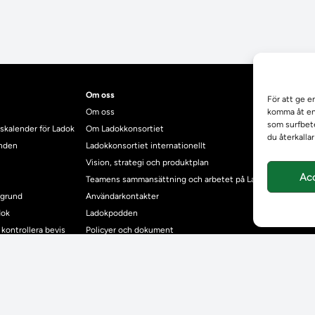
Om oss
För att ge e
Om oss
komma åt enh
som surfbete
skalender för Ladok
Om Ladokkonsortiet
du återkalla
anden
Ladokkonsortiet internationellt
Vision, strategi och produktplan
Ac
Teamens sammansättning och arbetet på Ladokkonsortiet
mgrund
Användarkontakter
dok
Ladokpodden
r kontrollera bevis
Policyer och dokument
ntyg
r studenter