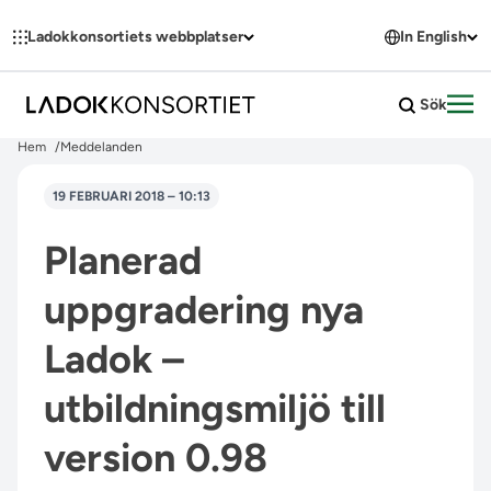
Hoppa till innehållet
Ladokkonsortiets webbplatser
In English
Sök
Öpp
Hem
Meddelanden
19 FEBRUARI 2018 – 10:13
Planerad
uppgradering nya
Ladok –
utbildningsmiljö till
version 0.98