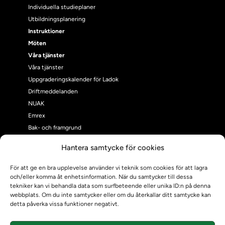
Individuella studieplaner
Utbildningsplanering
Instruktioner
Möten
Våra tjänster
Våra tjänster
Uppgraderingskalender för Ladok
Driftmeddelanden
NUAK
Emrex
Bak- och framgrund
Systemet Ladok
Hantera samtycke för cookies
Verifiera eller kontrollera bevis
Kontrollera intyg
För att ge en bra upplevelse använder vi teknik som cookies för att lagra
Om oss
och/eller komma åt enhetsinformation. När du samtycker till dessa
tekniker kan vi behandla data som surfbeteende eller unika ID:n på denna
Om oss
webbplats. Om du inte samtycker eller om du återkallar ditt samtycke kan
Om Ladokkonsortiet
detta påverka vissa funktioner negativt.
Ladokkonsortiet internationellt
Vision, strategi och produktplan