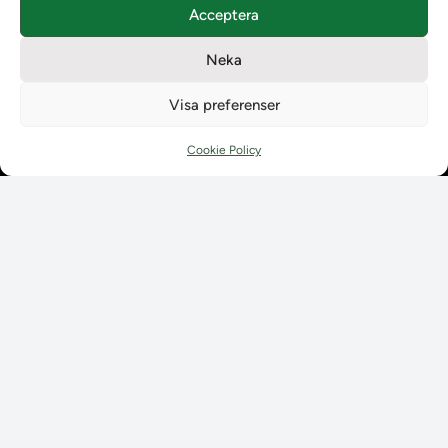
Acceptera
Teamens sammansättning och arbetet på Ladokkonsortiet
Användarkontakter
Neka
Ladokpodden
Policyer och dokument
Visa preferenser
Kontakt
Kontakt
Cookie Policy
Kontaktuppgifter till lärosätenas Ladoksupport
Kontaktuppgifter för studenters Ladoksupport
Kontaktuppgifter till Ladokkonsortiet
Student
Student
Använda Ladok för studenter
Digital examen
Delning av bevis
Utländska meriter
Tillgänglighet i Ladok för studenter
Behandling av
personuppgifter