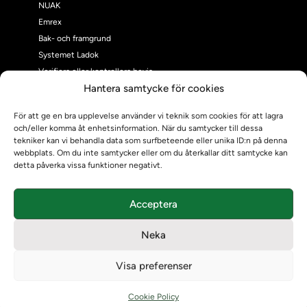
NUAK
Emrex
Bak- och framgrund
Systemet Ladok
Verifiera eller kontrollera bevis
Hantera samtycke för cookies
Kontrollera intyg
Om oss
För att ge en bra upplevelse använder vi teknik som cookies för att lagra
Om oss
och/eller komma åt enhetsinformation. När du samtycker till dessa
Om Ladokkonsortiet
tekniker kan vi behandla data som surfbeteende eller unika ID:n på denna
webbplats. Om du inte samtycker eller om du återkallar ditt samtycke kan
Ladokkonsortiet internationellt
detta påverka vissa funktioner negativt.
Vision, strategi och produktplan
Teamens sammansättning och arbetet på Ladokkonsortiet
Acceptera
Användarkontakter
Ladokpodden
Neka
Policyer och dokument
Kontakt
Visa preferenser
Kontakt
Kontaktuppgifter till lärosätenas Ladoksupport
Cookie Policy
Kontaktuppgifter för studenters Ladoksupport