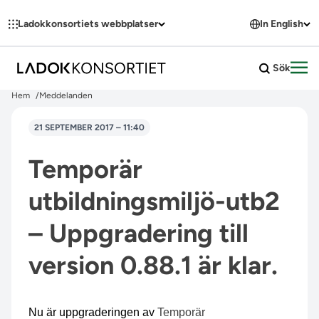
Hoppa till innehållet
Ladokkonsortiets webbplatser
In English
Sök
Öpp
Hem
Meddelanden
21 SEPTEMBER 2017 – 11:40
Temporär
utbildningsmiljö-utb2
– Uppgradering till
version 0.88.1 är klar.
Nu är uppgraderingen av
Temporär